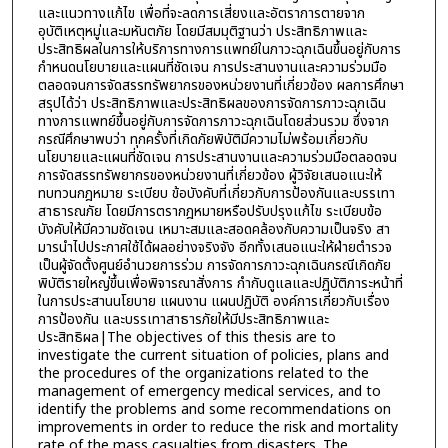
และแนวทางแก้ไข เพื่อที่จะลดการเสี่ยงและอัตราการตายจาก
อุบัติเหตุหมู่และมหันตภัย โดยมีสมมุติฐานว่า ประสิทธิภาพและ
ประสิทธิผลในการให้บริการทางการแพทย์ในภาวะฉุกเฉินขึ้นอยู่กับการ
กำหนดนโยบายและแผนที่ชัดเจน การประสานงานและความร่วมมือ
ตลอดจนการจัดสรรทรัพยากรของหน่วยงานที่เกี่ยวข้อง ผลการศึกษา
สรุปได้ว่า ประสิทธิภาพและประสิทธิผลของการจัดการภาวะฉุกเฉิน
ทางการแพทย์ขึ้นอยู่กับการจัดการภาวะฉุกเฉินโดยส่วนรวม ซึ่งจาก
กรณีศึกษาพบว่า ทุกครั้งที่เกิดภัยพิบัติมีความไม่พร้อมเกี่ยวกับ
นโยบายและแผนที่ชัดเจน การประสานงานและความร่วมมือตลอดจน
การจัดสรรทรัพยากรของหน่วยงานที่เกี่ยวข้อง ผู้วิจัยเสนอแนะให้
ทบทวนกฎหมาย ระเบียบ ข้อบังคับที่เกี่ยวกับการป้องกันและบรรเทา
สาธารณภัย โดยมีการตรากฎหมายหรือปรับปรุงแก้ไข ระเบียบข้อ
บังคับให้มีความชัดเจน เหมาะสมและสอดคล้องกับความเป็นจริง สา
มารนำไปประกาศใช้ได้ผลอย่างจริงจัง อีกทั้งเสนอแนะให้ฝ่ายตำรวจ
เป็นผู้จัดตั้งศูนย์อำนวยการร่วม การจัดการภาวะฉุกเฉินกรณีเกิดภัย
พิบัติรายใหญ่ขึ้นเพื่อพิจารณาสั่งการ กำกับดูแลและปฏิบัติภาระหน้าที่
ในการประสานนโยบาย แผนงาน แผนปฏิบัติ องค์การเกี่ยวกับเรื่อง
การป้องกัน และบรรเทาสาธารภัยให้มีประสิทธิภาพและ
ประสิทธิผล|The objectives of this thesis are to
investigate the current situation of policies, plans and
the procedures of the organizations related to the
management of emergency medical services, and to
identify the problems and some recommendations on
improvements in order to reduce the risk and mortality
rate of the mass casualties from disasters. The