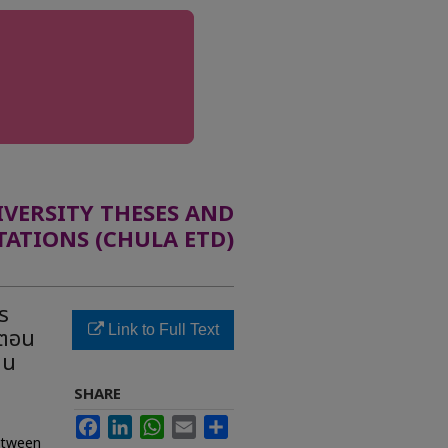
ERSITY THESES AND
TATIONS (CHULA ETD)
ร
Link to Full Text
าตอน
ยน
SHARE
Facebook
LinkedIn
WhatsApp
Email
Share
between