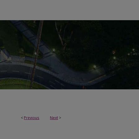
<
Previous
Next
>