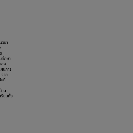
นวิขา
ะ
ตร
มศึกษา
นของ
แผนการ
น จาก
นที่
ด้าน
รียนทั้ง