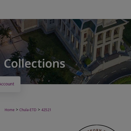
Account
>
>
Home
Chula-ETD
42521