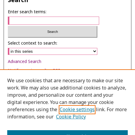
Search
Enter search terms:
Select context to search:
Advanced Search
Notify me via email or
RSS
We use cookies that are necessary to make our site
Browse
work. We may also use additional cookies to analyze,
Collections
improve, and personalize our content and your
digital experience. You can manage your cookie
Disciplines
preferences using the
Cookie settings
link. For more
Authors
information, see our
Cookie Policy
Author Corner