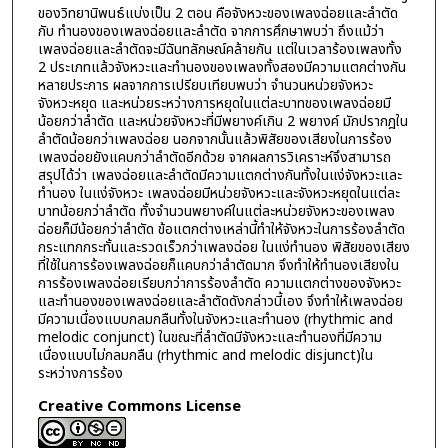
ของวิทยานิพนธ์แบ่งเป็น 2 ตอน คือจังหวะของเพลงฉ่อยและลำตัด
กับ ทำนองของเพลงฉ่อยและลำตัด จากการศึกษาพบว่า ถึงแม้ว่า
เพลงฉ่อยและลำตัดจะมีฉันทลักษณ์คล้ายกัน แต่ในเวลาร้องเพลงทั้ง
2 ประเภทแล้วจังหวะและทำนองของเพลงทั้งสองมีความแตกต่างกัน
หลายประการ ผลจากการเปรียบเทียบพบว่า จำนวนหน่วยจังหวะ
จังหวะหยุด และหน่วยระหว่างการหยุดในแต่ละบาทของเพลงฉ่อยมี
น้อยกว่าลำตัด และหน่วยจังหวะที่มีพยางค์เกิน 2 พยางค์ มักปรากฎใน
ลำตัดน้อยกว่าเพลงฉ่อย นอกจากนั้นแล้วพิสัยของเสียงในการร้อง
เพลงฉ่อยยังแคบกว่าลำตัดอีกด้วย จากผลการวิเคราะห์จึงสามารถ
สรุปได้ว่า เพลงฉ่อยและลำตัดมีความแตกต่างกันทั้งในแง่จังหวะและ
ทำนอง ในแง่จังหวะ เพลงฉ่อยมีหน่วยจังหวะและจังหวะหยุดในแต่ละ
บาทน้อยกว่าลำตัด ทั้งจำนวนพยางค์ในแต่ละหน่วยจังหวะของเพลง
ฉ่อยก็มีน้อยกว่าลำตัด ข้อแตกต่างเหล่านี้ทำให้จังหวะในการร้องลำตัด
กระแทกกระทั้นและรวดเร็วกว่าเพลงฉ่อย ในแง่ทำนอง พิสัยของเสียง
ที่ใช้ในการร้องเพลงฉ่อยก็แคบกว่าลำตัดมาก จึงทำให้ทำนองเสียงใน
การร้องเพลงฉ่อยเรียบกว่าการร้องลำตัด ความแตกต่างของจังหวะ
และทำนองของเพลงฉ่อยและลำตัดดังกล่าวนี้เอง จึงทำให้เพลงฉ่อย
มีความเนื่องแบบกลมกลืนทั้งในจังหวะและทำนอง (rhythmic and
melodic conjunct) ในขณะที่ลำตัดมีจังหวะและทำนองที่มีความ
เนื่องแบบไม่กลมกลืน (rhythmic and melodic disjunct)ใน
ระหว่างการร้อง
Creative Commons License