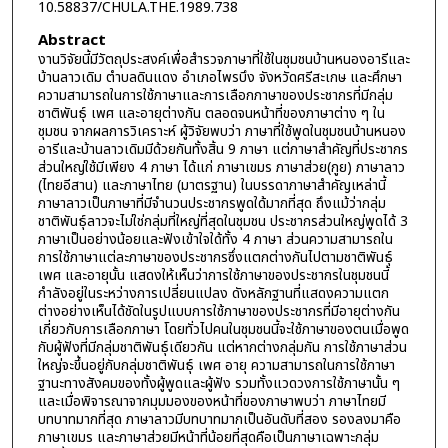
10.58837/CHULA.THE.1989.738
Abstract
งานวิจัยนี้มีวัตถุประสงค์เพื่อสำรวจภาษาที่ใช้ในชุมชนบ้านหนองอารีและ
บ้านลาวเดิม ตำบลดินแดง อำเภอไพรบึง จังหวัดศรีสะเกษ และศึกษา
ความสามารถในการใช้ภาษาและการเลือกภาษาของประชากรที่มีกลุ่ม
ชาติพันธุ์ เพศ และอายุต่างกัน ตลอดจนหน้าที่ของภาษาต่าง ๆ ใน
ชุมชน จากผลการวิเคราะห์ ผู้วิจัยพบว่า ภาษาที่ใช้พูดในชุมชนบ้านหนอง
อารีและบ้านลาวเดิมมีด้วยกันทั้งสิ้น 9 ภาษา แต่ภาษาสำคัญที่ประชากร
ส่วนใหญ่ใช้มีเพียง 4 ภาษา ได้แก่ ภาษาเขมร ภาษาส่วย(กูย) ภาษาลาว
(ไทยอีสาน) และภาษาไทย (มาตรฐาน) ในบรรดาภาษาสำคัญเหล่านี้
ภาษาลาวเป็นภาษาที่มีจำนวนประชากรพูดใด้มากที่สุด ถึงแม้ว่ากลุ่ม
ชาติพันธุ์ลาวจะไม่ใช่กลุ่มที่ใหญ่ที่สุดในชุมชน ประชากรส่วนใหญ่พูดได้ 3
ภาษาเป็นอย่างน้อยและฟังเข้าใจใด้ทั้ง 4 ภาษา ส่วนความสามารถใน
การใช้ภาษาแต่ละภาษาของประชากรซึ่งแตกต่างกันไปตามชาติพันธุ์
เพศ และอายุนั้น แสดงให้เห็นว่าการใช้ภาษาของประชากรในชุมชนนี้
กำลังอยู่ในระหว่างการเปลี่ยนแปลง ดังหลักฐานที่แสดงความแตก
ต่างอย่างเห็นได้ชัดในรูปแบบการใช้ภาษาของประชากรที่มีอายุต่างกัน
เกี่ยวกับการเลือกภาษา โดยทั่วไปคนในชุมชนนี้จะใช้ภาษาของตนเมื่อพูด
กับผู้ฟังที่มีกลุ่มชาติพันธุ์เดียวกัน แต่หากต่างกลุ่มกัน การใช้ภาษาส่วน
ใหญ่จะขึ้นอยู่กับกลุ่มชาติพันธุ์ เพศ อายุ ความสามารถในการใช้ภาษา
ฐานะทางสังคมของทั้งผู้พูดและผู้ฟัง รวมทั้งแวดวงการใช้ภาษานั้น ๆ
และเมื่อพิจารณาจากมุมมองของหน้าที่ของภาษาพบว่า ภาษาไทยมี
บทบาทมากที่สุด ภาษาลาวมีบทบาทมากเป็นอันดับที่สอง รองลงมาคือ
ภาษาเขมร และภาษาส่วยมีหน้าที่น้อยที่สุดคือเป็นภาษาเฉพาะกลุ่ม