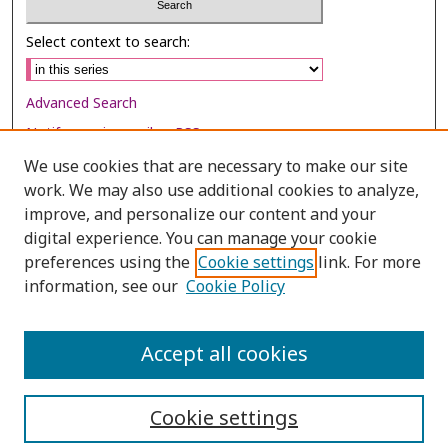
Select context to search:
Advanced Search
Notify me via email or
RSS
We use cookies that are necessary to make our site
Browse
work. We may also use additional cookies to analyze,
improve, and personalize our content and your
Collections
digital experience. You can manage your cookie
Disciplines
preferences using the
Cookie settings
link. For more
Authors
information, see our
Cookie Policy
Author Corner
Accept all cookies
Author FAQ
Cookie settings