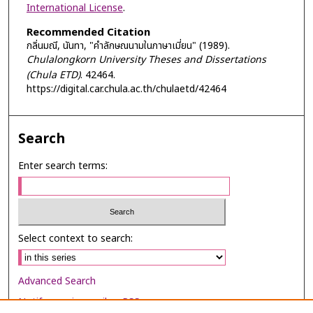
International License
.
Recommended Citation
กลิ่นมณี, นันทา, "คำลักษณนามในภาษาเมี่ยน" (1989).
Chulalongkorn University Theses and Dissertations
(Chula ETD)
. 42464.
https://digital.car.chula.ac.th/chulaetd/42464
Search
Enter search terms:
Select context to search:
Advanced Search
Notify me via email or
RSS