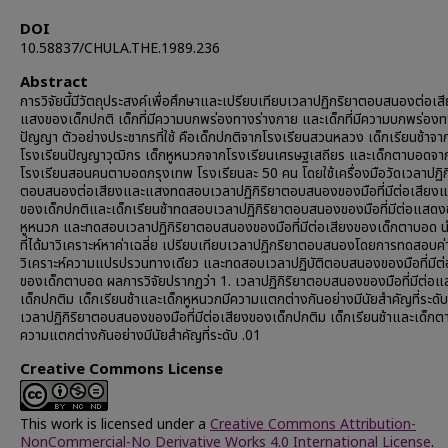
DOI
10.58837/CHULA.THE.1989.236
Abstract
การวิจัยนี้มีวัตถุประสงค์เพื่อศึกษาและเปรียบเทียบเวลาปฏิกริยาตอบสนองต่อเส
แสงของเด็กปกติ เด็กที่มีความบกพร่องทางร่างกาย และเด็กที่มีความบกพร่องท
ปัญญา ตัวอย่างประชากรที่ใช้ คือเด็กปกติจากโรงเรียนสวนหลวง เด็กเรียนช้าจา
โรงเรียนปัญญาวุฒิกร เด็กหูหนวกจากโรงเรียนเศรษฐเสถียร และเด็กตาบอดจา
โรงเรียนสอนคนตาบอดกรุงเทพ โรงเรียนละ 50 คน โดยใช้เครื่องมือวัดเวลาปฏิกิ
ตอบสนองต่อเสียงและแสงทดสอบเวลาปฏิกิริยาตอบสนองของมือที่มีต่อเสียง
ของเด็กปกติและเด็กเรียนช้าทดสอบเวลาปฏิกิริยาตอบสนองของมือที่มีต่อแสดง
หูหนวก และทดสอบเวลาปฏิกิริยาตอบสนองของมือที่มีต่อเสียงของเด็กตาบอด น
ที่ได้มาวิเคราะห์หาค่าเฉลี่ย เปรียบเทียบเวลาปฏิกริยาตอบสนองโดยการทดสอบค่า
วิเคราะห์ความแปรปรวนทางเดียว และทดสอบเวลาปฏิบัติตอบสนองของมือที่มีต่
ของเด็กตาบอด ผลการวิจัยปรากฏว่า 1. เวลาปฏิกิริยาตอบสนองของมือที่มีต่อ
เด็กปกติม เด็กเรียนช้าและเด็กหูหนวกมีความแตกต่างกันอย่างมีนัยสำคัญที่ระดับ
เวลาปฏิกิริยาตอบสนองของมือที่มีต่อเสียงของเด็กปกติม เด็กเรียนช้าและเด็กต
ความแตกต่างกันอย่างมีนัยสำคัญที่ระดับ .01
Creative Commons License
This work is licensed under a
Creative Commons Attribution-
NonCommercial-No Derivative Works 4.0 International License
.