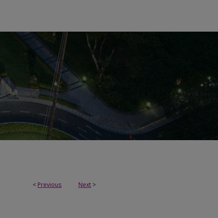
<
Previous
Next
>