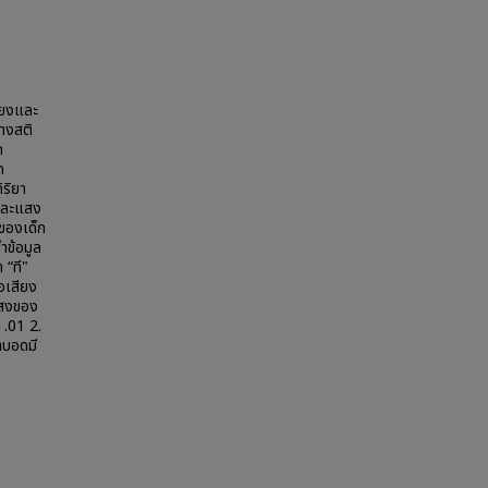
ียงและ
างสติ
ก
ก
ริยา
และแสง
ของเด็ก
ำข้อมูล
 “ที"
อเสียง
แสงของ
 .01 2.
าบอดมี