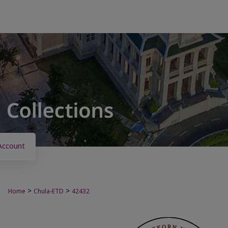
Account
>
>
Home
Chula-ETD
42432