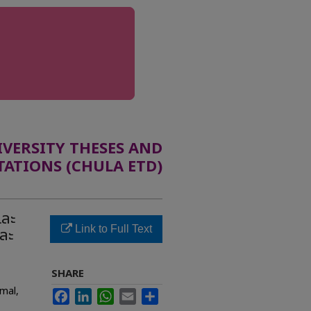
ERSITY THESES AND
TATIONS (CHULA ETD)
และ
Link to Full Text
ละ
SHARE
rmal,
Facebook
LinkedIn
WhatsApp
Email
Share