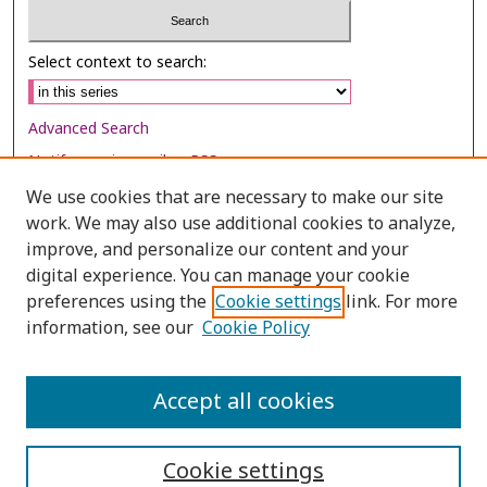
Select context to search:
Advanced Search
Notify me via email or
RSS
We use cookies that are necessary to make our site
Browse
work. We may also use additional cookies to analyze,
Collections
improve, and personalize our content and your
digital experience. You can manage your cookie
Disciplines
preferences using the
Cookie settings
link. For more
Authors
information, see our
Cookie Policy
Author Corner
Author FAQ
Accept all cookies
Cookie settings