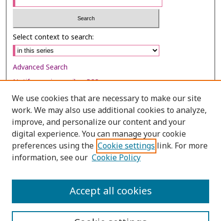
Select context to search:
Advanced Search
Notify me via email or
RSS
We use cookies that are necessary to make our site
Browse
work. We may also use additional cookies to analyze,
Collections
improve, and personalize our content and your
digital experience. You can manage your cookie
Disciplines
preferences using the
Cookie settings
link. For more
Authors
information, see our
Cookie Policy
Author Corner
Author FAQ
Accept all cookies