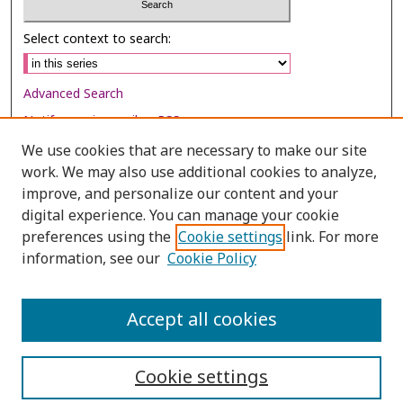
Select context to search:
Advanced Search
Notify me via email or
RSS
We use cookies that are necessary to make our site
Browse
work. We may also use additional cookies to analyze,
Collections
improve, and personalize our content and your
digital experience. You can manage your cookie
Disciplines
preferences using the
Cookie settings
link. For more
Authors
information, see our
Cookie Policy
Author Corner
Author FAQ
Accept all cookies
Cookie settings