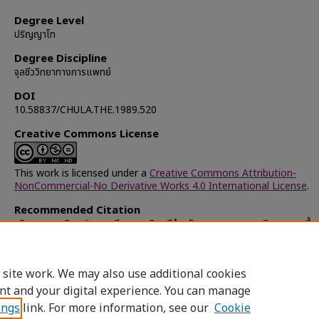
Degree Level
ปริญญาโท
Degree Discipline
จุลชีววิทยาทางการแพทย์
DOI
10.58837/CHULA.THE.1989.520
Creative Commons License
This work is licensed under a
Creative Commons Attribution-
NonCommercial-No Derivative Works 4.0 International License
.
Recommended Citation
รุจิธรรมกุล, นิภา, "การเตรียมแอนติบอดีสำหรับการตรวจหาแอนติเจน ของเชื้
โตคอคคัสนิวโมนิอิ และฮีโมพีลัส อินฟลูเอนเซย์ ไทพ์ บี" (1989).
Chulalongk
University Theses and Dissertations (Chula ETD)
. 42191.
https://digital.car.chula.ac.th/chulaetd/42191
 site work. We may also use additional cookies
nt and your digital experience. You can manage
ings
link. For more information, see our
Cookie