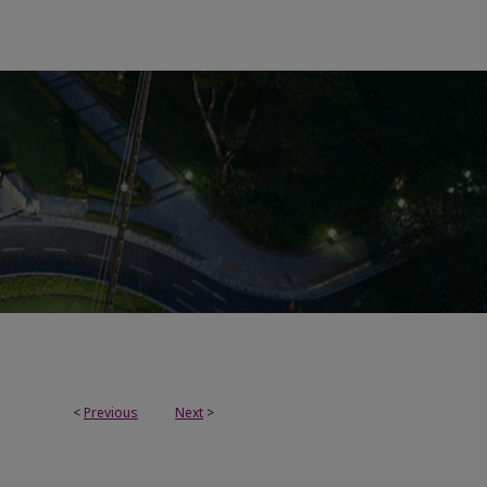
<
Previous
Next
>