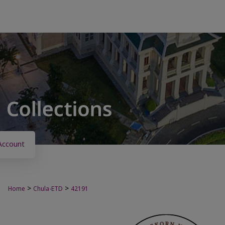
Account
>
>
Home
Chula-ETD
42191