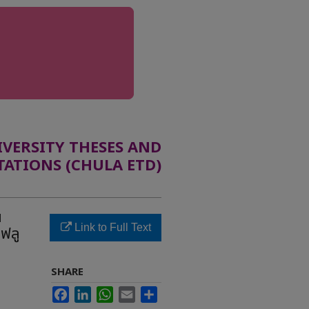
ERSITY THESES AND
TATIONS (CHULA ETD)
น
Link to Full Text
นฟลู
SHARE
Facebook
LinkedIn
WhatsApp
Email
Share