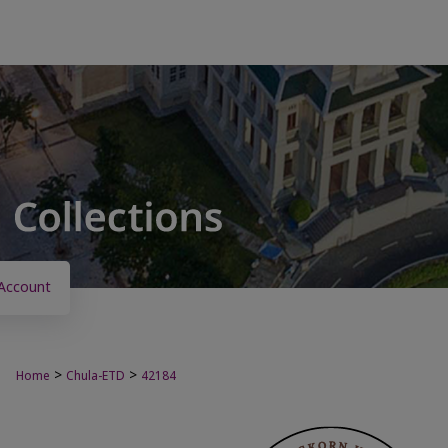
Account
>
>
Home
Chula-ETD
42184