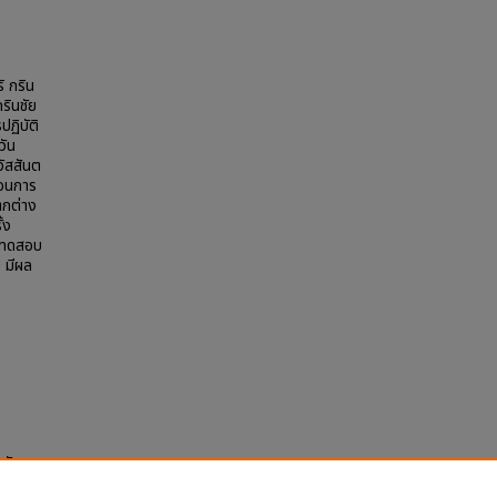
ิ กริน
รินชัย
ปฏิบัติ
วัน
วัสสันต
่อนการ
ตกต่าง
้ง
ารทดสอบ
ย มีผล
ะสัจจะ
ons