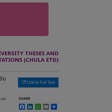
ERSITY THESES AND
TATIONS (CHULA ETD)
ชัย
Link to Full Text
SHARE
i on
Facebook
LinkedIn
WhatsApp
Email
Share