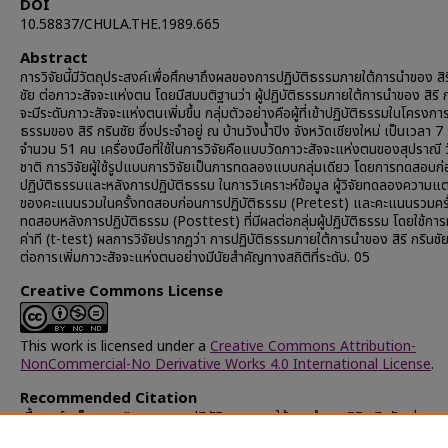
DOI
10.58837/CHULA.THE.1989.665
Abstract
การวิจัยนี้มีวัตถุประสงค์เพื่อศึกษาถึงผลของการปฏิบัติธรรมภายใต้การนำของ สิร
ชัย ต่อภาวะสัจจะแห่งตน โดยมีสมมติฐานว่า ผู้ปฏิบัติธรรมภายใต้การนำของ สิริ ก
จะมีระดับภาวะสัจจะแห่งตนเพิ่มขึ้น กลุ่มตัวอย่างคือผู้ที่เข้าปฏิบัติธรรมในโครงการ
ธรรมของ สิริ กรินชัย ซึ่งประจำอยู่ ณ บ้านวังน้ำปิง จังหวัดเชียงใหม่ เป็นเวลา 7 
จำนวน 51 คน เครื่องมือที่ใช้ในการวิจัยคือแบบวัดภาวะสัจจะแห่งตนของสุปราณี 
ชาติ การวิจัยผู้ใช้รูปแบบการวิจัยเป็นการทดลองแบบกลุ่มเดียว โดยการทดสอบก
ปฏิบัติธรรมและหลังการปฏิบัติธรรม ในการวิเคราะห์ข้อมูล ผู้วิจัยทดลองความแ
ของคะแนนรวมในครั้งทดสอบก่อนการปฏิบัติธรรม (Pretest) และคะแนนรวมครั
ทดสอบหลังการปฏิบัติธรรม (Posttest) ที่มีผลต่อกลุ่มผู้ปฏิบัติธรรม โดยใช้ก
ค่าที (t-test) ผลการวิจัยปรากฏว่า การปฏิบัติธรรมภายใต้การนำของ สิริ กรินชั
ต่อการเพิ่มภาวะสัจจะแห่งตนอย่างมีนัยสำคัญทางสถิติที่ระดับ. 05
Creative Commons License
This work is licensed under a
Creative Commons Attribution-
NonCommercial-No Derivative Works 4.0 International License
.
Recommended Citation
เอื้อวงศ์, เก็จกนก, "ผลของการปฏิบัติธรรมภายใต้การนำของสิริ กรินชัย ต่อภาว
แห่งตน" (1989).
Chulalongkorn University Theses and Dissertati