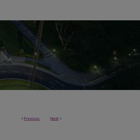
<
Previous
Next
>