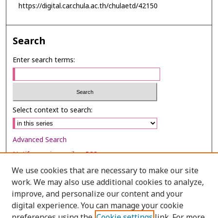
https://digital.car.chula.ac.th/chulaetd/42150
Search
Enter search terms:
Select context to search:
Advanced Search
Notify me via email or
RSS
We use cookies that are necessary to make our site
Browse
work. We may also use additional cookies to analyze,
improve, and personalize our content and your
Collections
digital experience. You can manage your cookie
Disciplines
preferences using the
Cookie settings
link. For more