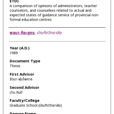
ETD)
A comparison of opinions of administrators, teacher
counselors, and counselees related to actual and
expected states of guidance service of provincial non-
formal education centres
Author
พจนา กียะสูตร
,
บัณฑิตวิทยาลัย
Year (A.D.)
1989
Document Type
Thesis
First Advisor
รัตนา พุ่มไพศาล
Second Advisor
ปาน กิมปิ
Faculty/College
Graduate School (บัณฑิตวิทยาลัย)
Degree Name