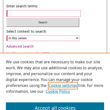
Enter search terms:
Select context to search:
Advanced Search
Notify me via email or
RSS
We use cookies that are necessary to make our site
Browse
work. We may also use additional cookies to analyze,
improve, and personalize our content and your
Collections
digital experience. You can manage your cookie
Disciplines
preferences using the
Cookie settings
link. For more
Authors
information, see our
Cookie Policy
Author Corner
Accept all cookies
Author FAQ