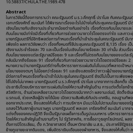
10.58837/CHULA.THE.1989.478
Abstract
ในการวิจัยนี้ต้องการทราบว่า คณะรัฐมนตรี ม.ร.ว.คึกฤทธิ์ ปราโมช กับคณะรัฐมน
เอกเกรียงศักดิ์ ชมะนันท์ ได้พิจารณาเรื่องอะไรไปบ้างในที่ประชุมคณะรัฐมนตรี มีเร
เชิงนโยบายกับเชิงงานประจำมากน้อยต่างกันอย่างไร เรื่องที่ตรงกับนโยบายและ
กับนโยบายมีเท่าใดมีเรื่องที่เกี่ยวกับการช่วยชาวนาชาวไร่โดยตรงเท่าใด และภาวะ
นายกรัฐมนตรีที่มีอิทธิพลต่อการกำหนดเรื่องที่นำเข้าประชุมในคณะรัฐมนตรี มีมา
เพียงใด ผลการวิจัยพบว่า เรื่องทั้งหมดที่ใช้ประชุมคณะรัฐมนตรี 8,135 เรื่อง เป็น
เชิงงานประจำร้อยละ 70 และเป็นเรื่องในเชิงนโยบายร้อยละ 30 เท่านั้น ส่วนเรื่อ
กับนโยบายของแต่ละรัฐบาลมีร้อยละ 9 และเรื่องที่ไม่ตรงกับนโยบายของแต่ละร
กลับมีมากถึงร้อยละ 91 เรื่องที่เกี่ยวกับการช่วยชาวนาชาวไร่โดยตรงมีร้อยละ 2
หมายความว่านายกรัฐมนตรีต่างก็บริหารราชการแผ่นดินไปในแนวที่พลาดเป้าหม
นโยบายของตนๆ ไม่น้อยกว่าร้อยละ 91 และยังแสดงอีกว่าภาวะผู้นำของนายกรัฐม
มีต่อการกำหนดเรื่องที่จะนำเข้าไปประชุมในคณะรัฐมนตรี ยังมีไม่เป็นการเพียงพอ
ใช้ไปยังไม่มากพอ นายกรัฐมนตรี ม.ร.ว.คึกฤทธิ์ ปราโมช มากจากการเลือกตั้ง เป
ประชาธิปไตยบริหารราชการแผ่นดินโดยให้ความสำคัญในด้าน การแต่งตั้งโยกย้า
สวัสดิการ, ด้านช่วยเหลือชาวนาชาวไร่โดยตรงมีมากกว่า ผลงานเด่นมี, จัดตั้งเงิน
บ.รถเมล์, ช่วยเหลือผู้มีรายได้น้อย เปิดความสัมพันธ์กับประเทศจีน, ถอนฐานทัพอ
ออกจากประเทศ, จึงแสดงให้เห็นว่า การบริหารฯ มีแนวโน้มไปตามนโยบายของรัฐบ
แถลงไว้กับสภาผู้แทนราษฎร นายกรัฐมนตรี พลเอก เกรียงศักดิ์ ชมะนันท์ มากจ
แต่งตั้งของคณะปฏิวัติ จึงเป็นรัฐบาลเผด็จการเต็มรูปแบบทหาร บริหารราชการแ
โดยให้ความสำคัญในด้านงานทั่วๆ ไป รัฐวิสาหกิจ, การซื้ออาวุธยุทโธปกรณ์, ผลงา
ตั้งการปิโตรเลียม, ตั้ง ก.วิทยาศาสตร์ ตั้งมหาวิทยาลัย ม.ส.ธ., ประกาศใช้รัฐธร
ย้ายภูเขาขยะจากดินแดง, เพิ่มอัตราเงินเดือนของฝ่ายทหาร, จึงแสดงให้เห็นว่า ก