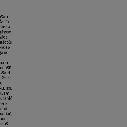
ตรีพล
ื่องใน
ไม่ตรง
ผู้นำของ
กน้อย
เรื่องใน
งที่ตรง
ัฐบาล
ายจาก
นตรีที่
หรือได้
็นรัฐบาล
ย,
ผัน, รวม
เมริกา
าลที่ได้
ากการ
ผ่นดิ
นเด่นมี,
รมนูญ,
ารบริ