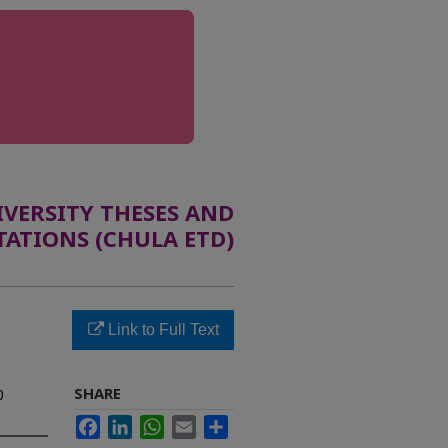
ERSITY THESES AND
TATIONS (CHULA ETD)
Link to Full Text
SHARE
0
Facebook
LinkedIn
WhatsApp
Email
Share