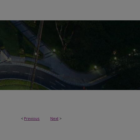
<
Previous
Next
>