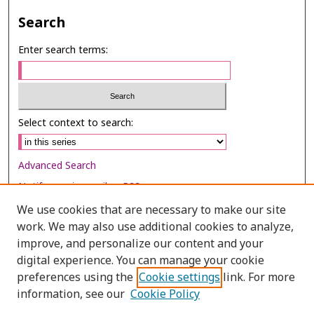
Search
Enter search terms:
Select context to search:
Advanced Search
Notify me via email or
RSS
We use cookies that are necessary to make our site
Browse
work. We may also use additional cookies to analyze,
Collections
improve, and personalize our content and your
digital experience. You can manage your cookie
Disciplines
preferences using the
Cookie settings
link. For more
Authors
information, see our
Cookie Policy