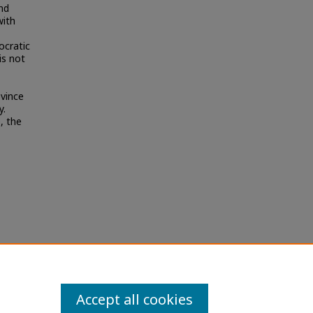
nd
with
ocratic
is not
ovince
y.
, the
ิของ
orn
Accept all cookies