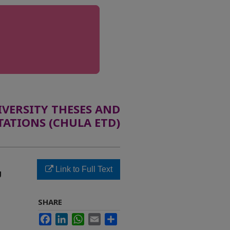
ERSITY THESES AND
TATIONS (CHULA ETD)
Link to Full Text
ย
SHARE
Facebook
LinkedIn
WhatsApp
Email
Share