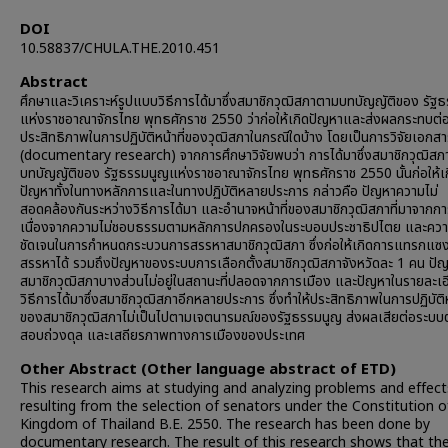
DOI
10.58837/CHULA.THE.2010.451
Abstract
ศึกษาและวิเคราะห์รูปแบบวิธีการได้มาซึ่งสมาชิกวุฒิสภาตามบทบัญญัติของ รัฐ
แห่งราชอาณาจักรไทย พุทธศักราช 2550 ว่าก่อให้เกิดปัญหาและส่งผลกระทบต่
ประสิทธิภาพในการปฏิบัติหน้าที่ของวุฒิสภาในกรณีใดบ้าง โดยเป็นการวิจัยเอกส
(documentary research) จากการศึกษาวิจัยพบว่า การได้มาซึ่งสมาชิกวุฒิส
บทบัญญัติของ รัฐธรรมนูญแห่งราชอาณาจักรไทย พุทธศักราช 2550 นั้นก่อให้เ
ปัญหาทั้งในทางหลักการและในทางปฏิบัติหลายประการ กล่าวคือ ปัญหาความไม่
สอดคล้องกันระหว่างวิธีการได้มา และอำนาจหน้าที่ของสมาชิกวุฒิสภาที่มาจากก
เนื่องจากความไม่ชอบธรรมตามหลักการปกครองในระบอบประชาธิปไตย และควา
ชัดเจนในการกำหนดกระบวนการสรรหาสมาชิกวุฒิสภา ซึ่งก่อให้เกิดการแทรกแซ
สรรหาได้ รวมถึงปัญหาของระบบการเลือกตั้งสมาชิกวุฒิสภาจังหวัดละ 1 คน ปัญ
สมาชิกวุฒิสภาบางส่วนไม่อยู่ในสถานะที่ปลอดจากการเมือง และปัญหาในรายละเ
วิธีการได้มาซึ่งสมาชิกวุฒิสภาอีกหลายประการ ซึ่งทำให้ประสิทธิภาพในการปฏิบัติหน
ของสมาชิกวุฒิสภาไม่เป็นไปตามเจตนารมณ์ของรัฐธรรมนูญ ส่งผลเสียต่อระบ
สอบถ่วงดุล และเสถียรภาพทางการเมืองของประเทศ
Other Abstract (Other language abstract of ETD)
This research aims at studying and analyzing problems and effect
resulting from the selection of senators under the Constitution o
Kingdom of Thailand B.E. 2550. The research has been done by
documentary research. The result of this research shows that the