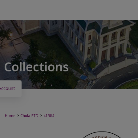
Account
>
>
Home
Chula-ETD
41984