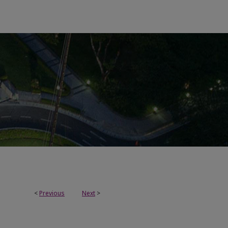
<
Previous
Next
>