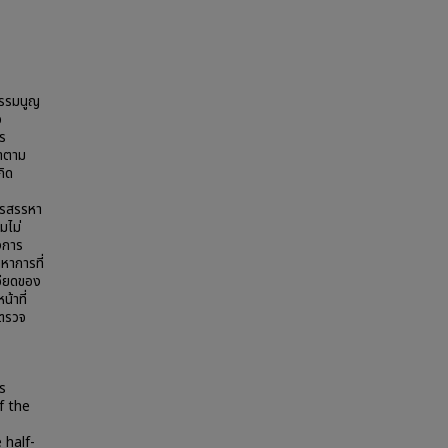
ธรรมนูญ
อ
าร
ภาตาม
กิด
ารสรรหา
มไม่
งการ
หาการที่
อียดของ
้าที่
บตรวจ
s
f the
 half-