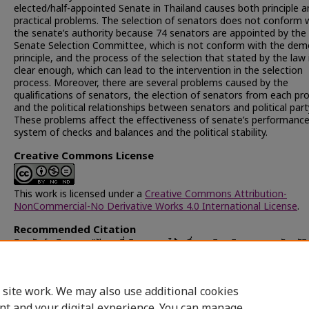
elected/half-appointed Senate in Thailand causes both principle a
practical problems. The selection of senators does not conform 
the senate’s authority because 74 senators are appointed by the
Senate Selection Committee, which is not conform with the dem
principle, and the process of the selection that stated by the law 
clear enough, which can lead to the intervention in the selection
process. Moreover, there are several problems caused by the
qualifications of senators, the election of senators from each pr
and the political relationships between senators and political part
These problems affect the effectiveness of senate’s performance
system of checks and balances and the political stability.
Creative Commons License
This work is licensed under a
Creative Commons Attribution-
NonCommercial-No Derivative Works 4.0 International License
.
Recommended Citation
สินอนันต์วณิช, นฎา, "ปัญหาที่เกิดจากการได้มาซึ่งสมาชิกวุฒิสภาตามบทบัญญัต
รัฐธรรมนูญแห่งราชอาณาจักรไทย พุทธศักราช 2550" (2010).
Chulalongk
University Theses and Dissertations (Chula ETD)
. 41984.
https://digital.car.chula.ac.th/chulaetd/41984
 site work. We may also use additional cookies
nt and your digital experience. You can manage