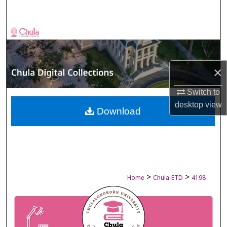
Search
Browse Collections
My Account
×
About
Switch to
desktop
view
Digital Commons Network™
Download
>
>
Home
Chula-ETD
4198