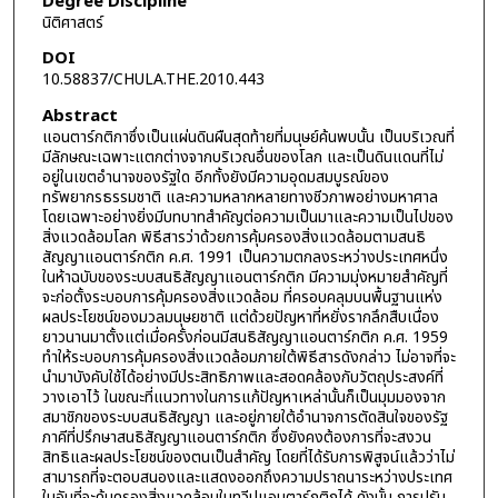
Degree Discipline
นิติศาสตร์
DOI
10.58837/CHULA.THE.2010.443
Abstract
แอนตาร์กติกาซึ่งเป็นแผ่นดินผืนสุดท้ายที่มนุษย์ค้นพบนั้น เป็นบริเวณที่
มีลักษณะเฉพาะแตกต่างจากบริเวณอื่นของโลก และเป็นดินแดนที่ไม่
อยู่ในเขตอำนาจของรัฐใด อีกทั้งยังมีความอุดมสมบูรณ์ของ
ทรัพยากรธรรมชาติ และความหลากหลายทางชีวภาพอย่างมหาศาล
โดยเฉพาะอย่างยิ่งมีบทบาทสำคัญต่อความเป็นมาและความเป็นไปของ
สิ่งแวดล้อมโลก พิธีสารว่าด้วยการคุ้มครองสิ่งแวดล้อมตามสนธิ
สัญญาแอนตาร์กติก ค.ศ. 1991 เป็นความตกลงระหว่างประเทศหนึ่ง
ในห้าฉบับของระบบสนธิสัญญาแอนตาร์กติก มีความมุ่งหมายสำคัญที่
จะก่อตั้งระบอบการคุ้มครองสิ่งแวดล้อม ที่ครอบคลุมบนพื้นฐานแห่ง
ผลประโยชน์ของมวลมนุษยชาติ แต่ด้วยปัญหาที่หยั่งรากลึกสืบเนื่อง
ยาวนานมาตั้งแต่เมื่อครั้งก่อนมีสนธิสัญญาแอนตาร์กติก ค.ศ. 1959
ทำให้ระบอบการคุ้มครองสิ่งแวดล้อมภายใต้พิธีสารดังกล่าว ไม่อาจที่จะ
นำมาบังคับใช้ได้อย่างมีประสิทธิภาพและสอดคล้องกับวัตถุประสงค์ที่
วางเอาไว้ ในขณะที่แนวทางในการแก้ปัญหาเหล่านั้นก็เป็นมุมมองจาก
สมาชิกของระบบสนธิสัญญา และอยู่ภายใต้อำนาจการตัดสินใจของรัฐ
ภาคีที่ปรึกษาสนธิสัญญาแอนตาร์กติก ซึ่งยังคงต้องการที่จะสงวน
สิทธิและผลประโยชน์ของตนเป็นสำคัญ โดยที่ได้รับการพิสูจน์แล้วว่าไม่
สามารถที่จะตอบสนองและแสดงออกถึงความปราถนาระหว่างประเทศ
ในอันที่จะคุ้มครองสิ่งแวดล้อมในทวีปแอนตาร์กติกได้ ดังนั้น การปรับ