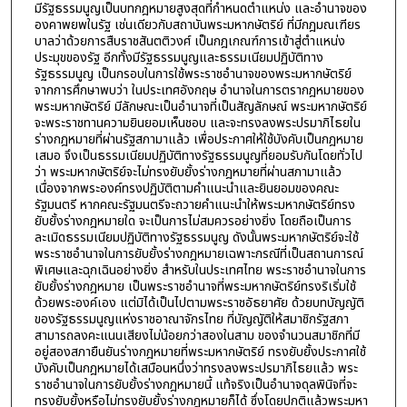
มีรัฐธรรมนูญเป็นบทกฎหมายสูงสุดที่กำหนดตำแหน่ง และอำนาจของ
องคาพยพในรัฐ เช่นเดียวกับสถาบันพระมหากษัตริย์ ที่มีกฎมณเฑียร
บาลว่าด้วยการสืบราชสันตติวงศ์ เป็นกฎเกณฑ์การเข้าสู่ตำแหน่ง
ประมุขของรัฐ อีกทั้งมีรัฐธรรมนูญและธรรมเนียมปฏิบัติทาง
รัฐธรรมนูญ เป็นกรอบในการใช้พระราชอำนาจของพระมหากษัตริย์
จากการศึกษาพบว่า ในประเทศอังกฤษ อำนาจในการตรากฎหมายของ
พระมหากษัตริย์ มีลักษณะเป็นอำนาจที่เป็นสัญลักษณ์ พระมหากษัตริย์
จะพระราชทานความยินยอมเห็นชอบ และจะทรงลงพระปรมาภิไธยใน
ร่างกฎหมายที่ผ่านรัฐสภามาแล้ว เพื่อประกาศให้ใช้บังคับเป็นกฎหมาย
เสมอ จึงเป็นธรรมเนียมปฏิบัติทางรัฐธรรมนูญที่ยอมรับกันโดยทั่วไป
ว่า พระมหากษัตริย์จะไม่ทรงยับยั้งร่างกฎหมายที่ผ่านสภามาแล้ว
เนื่องจากพระองค์ทรงปฏิบัติตามคำแนะนำและยินยอมของคณะ
รัฐมนตรี หากคณะรัฐมนตรีจะถวายคำแนะนำให้พระมหากษัตริย์ทรง
ยับยั้งร่างกฎหมายใด จะเป็นการไม่สมควรอย่างยิ่ง โดยถือเป็นการ
ละเมิดธรรมเนียมปฏิบัติทางรัฐธรรมนูญ ดังนั้นพระมหากษัตริย์จะใช้
พระราชอำนาจในการยับยั้งร่างกฎหมายเฉพาะกรณีที่เป็นสถานการณ์
พิเศษและฉุกเฉินอย่างยิ่ง สำหรับในประเทศไทย พระราชอำนาจในการ
ยับยั้งร่างกฎหมาย เป็นพระราชอำนาจที่พระมหากษัตริย์ทรงริเริ่มใช้
ด้วยพระองค์เอง แต่มิได้เป็นไปตามพระราชอัธยาศัย ด้วยบทบัญญัติ
ของรัฐธรรมนูญแห่งราชอาณาจักรไทย ที่บัญญัติให้สมาชิกรัฐสภา
สามารถลงคะแนนเสียงไม่น้อยกว่าสองในสาม ของจำนวนสมาชิกที่มี
อยู่สองสภายืนยันร่างกฎหมายที่พระมหากษัตริย์ ทรงยับยั้งประกาศใช้
บังคับเป็นกฎหมายได้เสมือนหนึ่งว่าทรงลงพระปรมาภิไธยแล้ว พระ
ราชอำนาจในการยับยั้งร่างกฎหมายนี้ แท้จริงเป็นอำนาจดุลพินิจที่จะ
ทรงยับยั้งหรือไม่ทรงยับยั้งร่างกฎหมายก็ได้ ซึ่งโดยปกติแล้วพระมหา