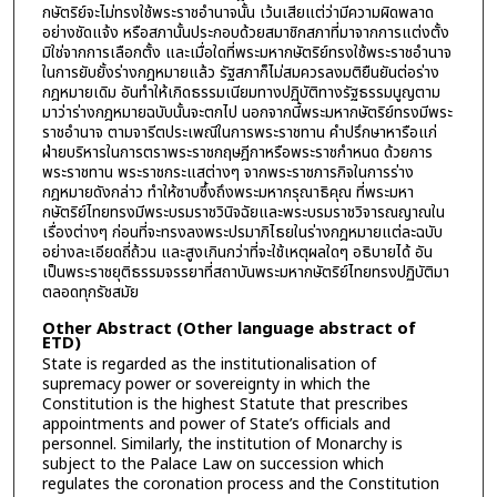
กษัตริย์จะไม่ทรงใช้พระราชอำนาจนั้น เว้นเสียแต่ว่ามีความผิดพลาด
อย่างชัดแจ้ง หรือสภานั้นประกอบด้วยสมาชิกสภาที่มาจากการแต่งตั้ง
มิใช่จากการเลือกตั้ง และเมื่อใดที่พระมหากษัตริย์ทรงใช้พระราชอำนาจ
ในการยับยั้งร่างกฎหมายแล้ว รัฐสภาก็ไม่สมควรลงมติยืนยันต่อร่าง
กฎหมายเดิม อันทำให้เกิดธรรมเนียมทางปฏิบัติทางรัฐธรรมนูญตาม
มาว่าร่างกฎหมายฉบับนั้นจะตกไป นอกจากนี้พระมหากษัตริย์ทรงมีพระ
ราชอำนาจ ตามจารีตประเพณีในการพระราชทาน คำปรึกษาหารือแก่
ฝ่ายบริหารในการตราพระราชกฤษฎีกาหรือพระราชกำหนด ด้วยการ
พระราชทาน พระราชกระแสต่างๆ จากพระราชภารกิจในการร่าง
กฎหมายดังกล่าว ทำให้ซาบซึ้งถึงพระมหากรุณาธิคุณ ที่พระมหา
กษัตริย์ไทยทรงมีพระบรมราชวินิจฉัยและพระบรมราชวิจารณญาณใน
เรื่องต่างๆ ก่อนที่จะทรงลงพระปรมาภิไธยในร่างกฎหมายแต่ละฉบับ
อย่างละเอียดถี่ถ้วน และสูงเกินกว่าที่จะใช้เหตุผลใดๆ อธิบายได้ อัน
เป็นพระราชยุติธรรมจรรยาที่สถาบันพระมหากษัตริย์ไทยทรงปฏิบัติมา
ตลอดทุกรัชสมัย
Other Abstract (Other language abstract of
ETD)
State is regarded as the institutionalisation of
supremacy power or sovereignty in which the
Constitution is the highest Statute that prescribes
appointments and power of State’s officials and
personnel. Similarly, the institution of Monarchy is
subject to the Palace Law on succession which
regulates the coronation process and the Constitution