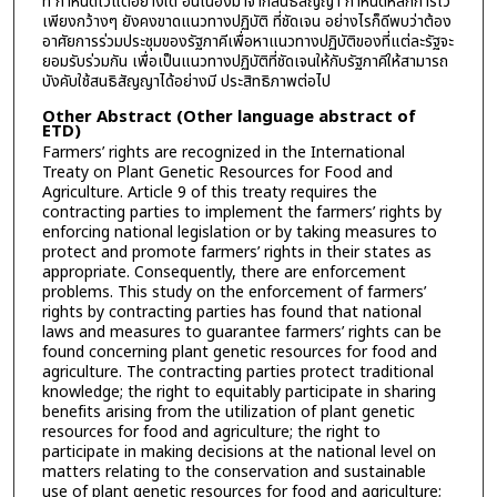
ที่ กำหนดไว้แต่อย่างใด อันเนื่องมาจากสนธิสัญญา กำหนดหลักการไว้
เพียงกว้างๆ ยังคงขาดแนวทางปฏิบัติ ที่ชัดเจน อย่างไรก็ดีพบว่าต้อง
อาศัยการร่วมประชุมของรัฐภาคีเพื่อหาแนวทางปฏิบัติของที่แต่ละรัฐจะ
ยอมรับร่วมกัน เพื่อเป็นแนวทางปฏิบัติที่ชัดเจนให้กับรัฐภาคีให้สามารถ
บังคับใช้สนธิสัญญาได้อย่างมี ประสิทธิภาพต่อไป
Other Abstract (Other language abstract of
ETD)
Farmers’ rights are recognized in the International
Treaty on Plant Genetic Resources for Food and
Agriculture. Article 9 of this treaty requires the
contracting parties to implement the farmers’ rights by
enforcing national legislation or by taking measures to
protect and promote farmers’ rights in their states as
appropriate. Consequently, there are enforcement
problems. This study on the enforcement of farmers’
rights by contracting parties has found that national
laws and measures to guarantee farmers’ rights can be
found concerning plant genetic resources for food and
agriculture. The contracting parties protect traditional
knowledge; the right to equitably participate in sharing
benefits arising from the utilization of plant genetic
resources for food and agriculture; the right to
participate in making decisions at the national level on
matters relating to the conservation and sustainable
use of plant genetic resources for food and agriculture;