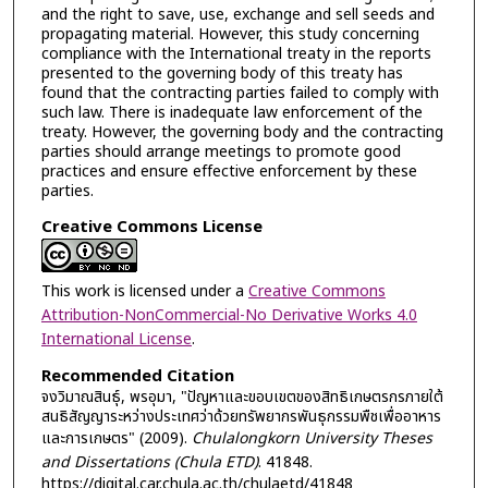
and the right to save, use, exchange and sell seeds and
propagating material. However, this study concerning
compliance with the International treaty in the reports
presented to the governing body of this treaty has
found that the contracting parties failed to comply with
such law. There is inadequate law enforcement of the
treaty. However, the governing body and the contracting
parties should arrange meetings to promote good
practices and ensure effective enforcement by these
parties.
Creative Commons License
This work is licensed under a
Creative Commons
Attribution-NonCommercial-No Derivative Works 4.0
International License
.
Recommended Citation
จงวิมาณสินธุ์, พรอุมา, "ปัญหาและขอบเขตของสิทธิเกษตรกรภายใต้
สนธิสัญญาระหว่างประเทศว่าด้วยทรัพยากรพันธุกรรมพืชเพื่ออาหาร
และการเกษตร" (2009).
Chulalongkorn University Theses
and Dissertations (Chula ETD)
. 41848.
https://digital.car.chula.ac.th/chulaetd/41848