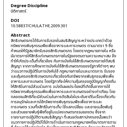
Degree Discipline
นิติศาสตร์
DOI
10.58837/CHULA.THE.2009.301
Abstract
สิทธิเกษตรกรได้รับการรับรองในสนธิสัญญาระหว่างประเทศว่าด้วย
ทรัพยากรพันธุกรรมพืชเพื่ออาหารและการเกษตร ตามมาตรา 9 ซึ่ง
กำหนดให้รัฐสมาชิกรับรองสิทธิเกษตรกร โดยตรากฎหมายภายใน หรือ
มีมาตรการให้สิทธิแก่เกษตรกรภายในรัฐของตนตามความเหมาะสม จึง
ทำให้เกิดประเด็นที่เกี่ยวข้อง กับการบังคับใช้สิทธิเกษตรกรภายใต้สนธิ
สัญญา จากการศึกษาการบังคับใช้สิทธิเกษตรกรของรัฐภาคีต่างๆ พบ
ว่าแนวทางปฏิบัติในการบังคับใช้ กฎหมายภายในและมาตรการ รับรอง
และคุ้มครองสิทธิเกษตรกรเกี่ยวข้องกับทรัพยากรพันธุกรรมพืชเพื่อ
อาหารและการเกษตร โดยรัฐภาคีจะให้ความคุ้มครองภูมิปัญญาท้องถิ่น
ให้สิทธิในการมีส่วนร่วมการ แบ่งปันผลประโยชน์ที่เกิดขึ้นจากการใช้
ทรัพยากรพันธุกรรมพืชเพื่ออาหารและการเกษตรอย่างเท่าเทียม โดย
ตลอดจนสิทธิที่จะมีส่วนร่วมในการตัดสินใจในระดับชาติในเรื่องเกี่ยวกับ
การอนุรักษ์และการใช้ทรัพยากรพันธุกรรมพืชเพื่ออาหารและ
การเกษตร รวมทั้งสิทธิในการเก็บ ใช้แลกเปลี่ยน และขายเมล็ดพันธุ์
และส่วนขยายพันธุ์พืชที่อยู่ในแปลงเกษตรกรรมของตน ซึ่งจาก
รายงานการปฏิบัติตามสนธิสัญญา ที่เสนอต่อสภาปกครองนั้นพบว่า
แนวทางการปฏิบัติมิได้มีการดำเนินการตามกฎหมายหรือมาตรการตาม