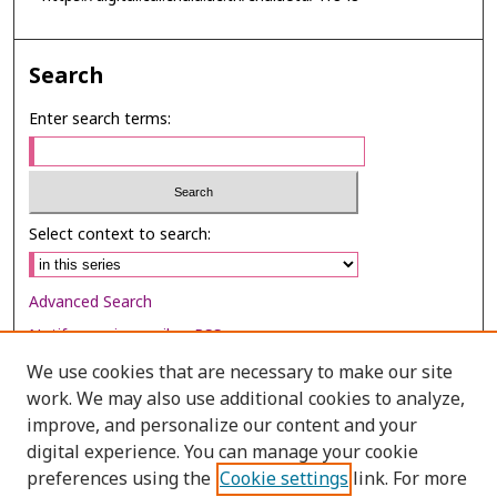
Search
Enter search terms:
Select context to search:
Advanced Search
Notify me via email or
RSS
We use cookies that are necessary to make our site
Browse
work. We may also use additional cookies to analyze,
Collections
improve, and personalize our content and your
digital experience. You can manage your cookie
Disciplines
preferences using the
Cookie settings
link. For more
Authors