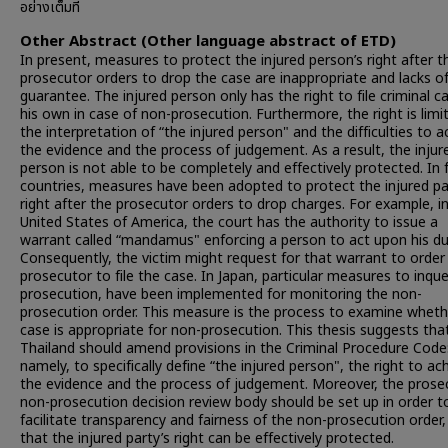
อย่างเต็มที่
Other Abstract (Other language abstract of ETD)
In present, measures to protect the injured person’s right after t
prosecutor orders to drop the case are inappropriate and lacks o
guarantee. The injured person only has the right to file criminal c
his own in case of non-prosecution. Furthermore, the right is limi
the interpretation of “the injured person" and the difficulties to a
the evidence and the process of judgement. As a result, the injur
person is not able to be completely and effectively protected. In 
countries, measures have been adopted to protect the injured pa
right after the prosecutor orders to drop charges. For example, i
United States of America, the court has the authority to issue a
warrant called “mandamus" enforcing a person to act upon his du
Consequently, the victim might request for that warrant to order
prosecutor to file the case. In Japan, particular measures to inqu
prosecution, have been implemented for monitoring the non-
prosecution order. This measure is the process to examine wheth
case is appropriate for non-prosecution. This thesis suggests tha
Thailand should amend provisions in the Criminal Procedure Code
namely, to specifically define “the injured person", the right to ac
the evidence and the process of judgement. Moreover, the prose
non-prosecution decision review body should be set up in order t
facilitate transparency and fairness of the non-prosecution order,
that the injured party’s right can be effectively protected.