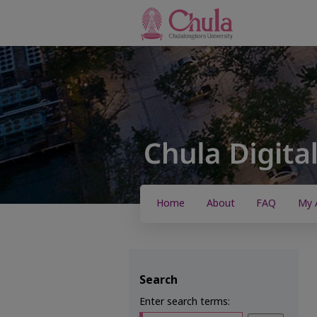
Home
About
FAQ
My 
Search
Enter search terms: