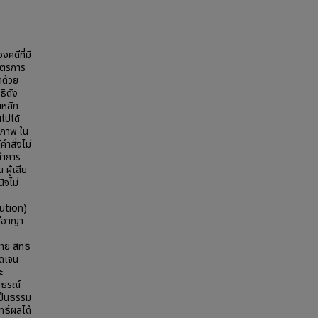
คดีที่มี
มาตรการ
ดด้วย
ธิดัง
นหลัก
ไปได้
ิภาพ ใน
ำสั่งไม่
ะทำการ
 ผู้เสีย
ิจไม่
cution)
ดีอาญา
ย สิทธิ
ัดเจน
ะ
ุทธรณ์
เป็นธรรม
ธิ์ผลได้