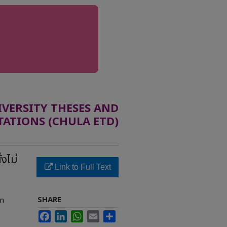
ERSITY THESES AND
TATIONS (CHULA ETD)
งไม่
Link to Full Text
SHARE
on
Facebook
LinkedIn
WhatsApp
Email
Share