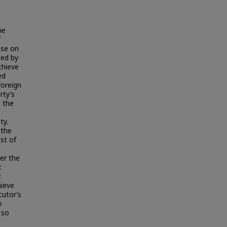
he
f
ase on
ted by
chieve
ed
foreign
rty’s
n the
ty.
 the
est of
er the
t
:
hieve
cutor’s
o
 so