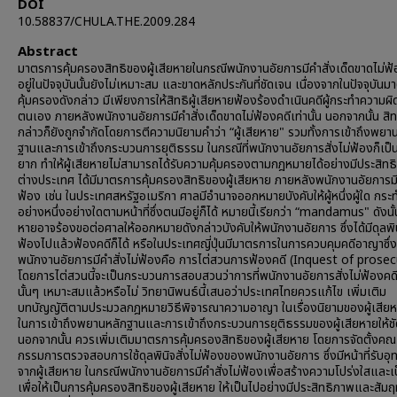
DOI
10.58837/CHULA.THE.2009.284
Abstract
มาตรการคุ้มครองสิทธิของผู้เสียหายในกรณีพนักงานอัยการมีคำสั่งเด็ดขาดไม่ฟ้อง
อยู่ในปัจจุบันนั้นยังไม่เหมาะสม และขาดหลักประกันที่ชัดเจน เนื่องจากในปัจจุบัน
คุ้มครองดังกล่าว มีเพียงการให้สิทธิผู้เสียหายฟ้องร้องดำเนินคดีผู้กระทำความผิ
ตนเอง ภายหลังพนักงานอัยการมีคำสั่งเด็ดขาดไม่ฟ้องคดีเท่านั้น นอกจากนั้น สิท
กล่าวก็ยังถูกจำกัดโดยการตีความนิยามคำว่า “ผู้เสียหาย" รวมทั้งการเข้าถึงพยา
ฐานและการเข้าถึงกระบวนการยุติธรรม ในกรณีที่พนักงานอัยการสั่งไม่ฟ้องก็เป็น
ยาก ทำให้ผู้เสียหายไม่สามารถได้รับความคุ้มครองตามกฎหมายได้อย่างมีประสิทธ
ต่างประเทศ ได้มีมาตรการคุ้มครองสิทธิของผู้เสียหาย ภายหลังพนักงานอัยการมีค
ฟ้อง เช่น ในประเทศสหรัฐอเมริกา ศาลมีอำนาจออกหมายบังคับให้ผู้หนึ่งผู้ใด กร
อย่างหนึ่งอย่างใดตามหน้าที่ซึ่งตนมีอยู่ก็ได้ หมายนี้เรียกว่า “mandamus" ดังนั้น
หายอาจร้องขอต่อศาลให้ออกหมายดังกล่าวบังคับให้พนักงานอัยการ ซึ่งได้มีดุลพิน
ฟ้องไปแล้วฟ้องคดีก็ได้ หรือในประเทศญี่ปุ่นมีมาตรการในการควบคุมคดีอาญาซึ่ง
พนักงานอัยการมีคำสั่งไม่ฟ้องคือ การไต่สวนการฟ้องคดี (Inquest of prose
โดยการไต่สวนนี้จะเป็นกระบวนการสอบสวนว่าการที่พนักงานอัยการสั่งไม่ฟ้องค
นั้นๆ เหมาะสมแล้วหรือไม่ วิทยานิพนธ์นี้เสนอว่าประเทศไทยควรแก้ไข เพิ่มเติม
บทบัญญัติตามประมวลกฎหมายวิธีพิจารณาความอาญา ในเรื่องนิยามของผู้เสียหา
ในการเข้าถึงพยานหลักฐานและการเข้าถึงกระบวนการยุติธรรมของผู้เสียหายให้ช
นอกจากนั้น ควรเพิ่มเติมมาตรการคุ้มครองสิทธิของผู้เสียหาย โดยการจัดตั้งคณ
กรรมการตรวจสอบการใช้ดุลพินิจสั่งไม่ฟ้องของพนักงานอัยการ ซึ่งมีหน้าที่รับอ
จากผู้เสียหาย ในกรณีพนักงานอัยการมีคำสั่งไม่ฟ้องเพื่อสร้างความโปร่งใสและ
เพื่อให้เป็นการคุ้มครองสิทธิของผู้เสียหาย ให้เป็นไปอย่างมีประสิทธิภาพและสัมฤท