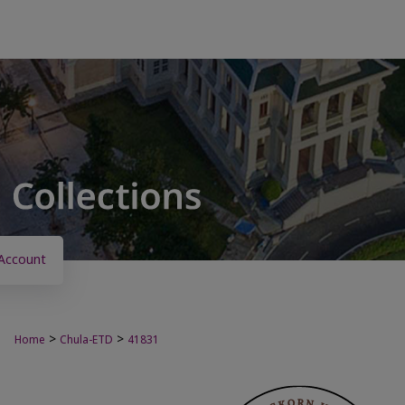
Account
>
>
Home
Chula-ETD
41831