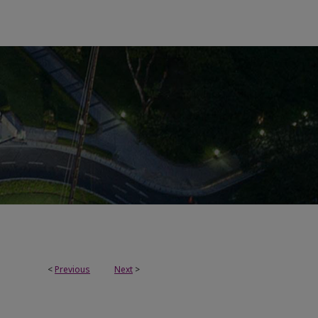
<
Previous
Next
>