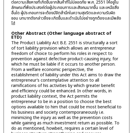
ต่อความเสียหายที่เกิดขึ้นจากสินค้าที่ไม่ปลอดภัย พ.ศ. 2551 ให้อยู่ใน
ลักษณะที่พึงประสงค์ต่อผู้ประกอบการและสังคมมากขึ้น และเหนือสิ่ง
อื่นใด ผู้ประกอบการจะต้องมีจิตสำนึกในความสุจริตและความรับผิด
ชอบ บทบาทดังกล่าวจึงจะเกิดขึ้นและดำเนินไปอย่างถูกต้องและมีพลัง
ได้
Other Abstract (Other language abstract of
ETD)
The Product Liability Act B.E. 2551 is structurally a sort
of tort liability provision which allows an entrepreneur
freedom of choice to perform his roles in respect to
prevention against defective product-causing injury, for
which he must be liable if it occurs to another person.
From a welfare economic perspective, the
establishment of liability under this Act aims to draw the
entrepreneur’s contemplative attention to all
ramifications of his activities by which greater benefit
and efficiency could be enhanced. In other words, in
product liability context, the Act permits the
entrepreneur to be in a position to choose the best
options available to him that could be most beneficial to
his business and society contemporaneously i.e.
minimizing the injury as well as the prevention costs
while gaining as much investment return as possible. To
do as mentioned, howbeit, requires a certain level of