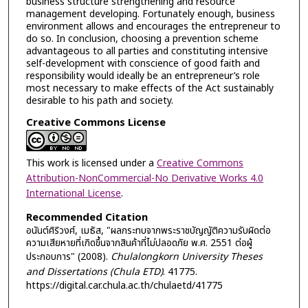
business structure strengthening and resource
management developing. Fortunately enough, business
environment allows and encourages the entrepreneur to
do so. In conclusion, choosing a prevention scheme
advantageous to all parties and constituting intensive
self-development with conscience of good faith and
responsibility would ideally be an entrepreneur’s role
most necessary to make effects of the Act sustainably
desirable to his path and society.
Creative Commons License
This work is licensed under a
Creative Commons
Attribution-NonCommercial-No Derivative Works 4.0
International License
.
Recommended Citation
อนันต์ศิริวงศ์, เมธัส, "ผลกระทบจากพระราชบัญญัติความรับผิดต่อ
ความเสียหายที่เกิดขึ้นจากสินค้าที่ไม่ปลอดภัย พ.ศ. 2551 ต่อผู้
ประกอบการ" (2008).
Chulalongkorn University Theses
and Dissertations (Chula ETD)
. 41775.
https://digital.car.chula.ac.th/chulaetd/41775