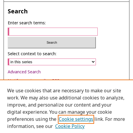
Search
Enter search terms:
Select context to search:
Advanced Search
Notify me via email or
RSS
We use cookies that are necessary to make our site
Browse
work. We may also use additional cookies to analyze,
Collections
improve, and personalize our content and your
digital experience. You can manage your cookie
Disciplines
preferences using the
Cookie settings
link. For more
Authors
information, see our
Cookie Policy