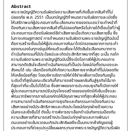
Abstract
พระราชบัญญัติความรับผิดต่อความเสียหายที่เกิดขึ้นจากสินค้าที่ไม่
ปลอดภัย พ.ศ. 2551 เป็นบทบัญญัติกำหนดความรับผิดทางละเมิดซึ่ง
ให้เสรีภาพแก่ผู้ประกอบการที่จะเลือกบทบาทของตนเองว่าจะทำหน้าที่
ป้องกันความเสียหายจากสินค้าที่ไม่ปลอดภัยหรือไม่ภายใต้เงื่อนไขที่ว่าผู้
ประกอบการจะต้องรับผิดชดใช้ค่าเสียหายเมื่อเกิดความเสียหายขึ้น ซึ่ง
ในทางเศรษฐศาสตร์ การกำหนดความรับผิดตามพระราชบัญญัติฉบับนี้
คือการสร้างเงื่อนไขให้ผู้ประกอบการหันมาไตร่ตรองผลจากการกระทำ
ของตนเองในทุกแง่มุมให้ครบถ้วนเพื่อจะได้ตัดสินใจเลือกบทบาทการ
ดำเนินกิจกรรมที่มีประโยชน์และเกิดประสิทธิภาพมากที่สุด ฉะนั้น กลไก
ความรับผิดตามพระราชบัญญัติฉบับนี้จึงเปิดโอกาสให้ผู้ประกอบการ
สามารถตัดสินใจเลือกดำเนินกิจกรรมที่เป็นประโยชน์ต่อทั้งตนเองและ
สังคมได้ เช่น เลือกป้องกันให้เกิดความเสียหายจากสินค้าที่ไม่ปลอดภัย
ให้เหลือน้อยที่สุด โดยบริหารจัดการให้ค่าใช้จ่ายเพื่อการป้องกันอยู่ใน
ระดับต่ำที่สุดในขณะเดียวกันก็สามารถสร้างผลกลับคืนสู่ธุรกิจได้มาก
ที่สุดเท่าที่จะเป็นไปได้ด้วย ซึ่งสภาพของการประกอบธุรกิจก็เปิดทางให้
ผู้ประกอบการสามารถปรับปรุงโครงสร้างขององค์กรให้เข้มแข็งและ
พัฒนาทรัพยากรภายในองค์กรให้มีคุณภาพมากที่สุดเพื่อให้ผู้ประกอบ
การสามารถดำเนินกิจกรรมทางธุรกิจและกิจกรรมการป้องกันความ
เสียหายอย่างมีประสิทธิภาพและเกิดประโยชน์ต่อทุกฝ่ายด้วยความ
มั่นคงและยั่งยืนได้ ดังนั้น การพิจารณาเลือกดำเนินกิจกรรมป้องกัน
ความเสียหายที่สามารถสร้างประโยชน์แก่ทุกฝ่ายและการพัฒนา
ตนเองอย่างเข้มงวดจนเกิดประสิทธิผลจึงเป็นบทบาทสำคัญของผู้
ประกอบการที่ช่วยแปรเปลี่ยนผลกระทบจากพระราชบัญญัติความรับผิด