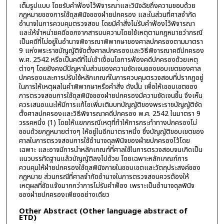
เต็มรูปแบบ โดยรับคำฟ้องไว้พิจารณาและวินิจฉัยถึงความชอบด้วย
กฎหมายของการใช้ดุลพินิจของฝ่ายปกครอง และในส่วนที่ศาลจำกัด
อำนาจในการควบคุมตรวจสอบ โดยมีคำสั่งไม่รับคำฟ้องไว้พิจารณา
และให้จำหน่ายคดีออกจากสารบบความโดยใช้เหตุตามกฎหมายว่ากรณี
เป็นคดีที่ไม่อยู่ในอำนาจพิจารณาพิพากษาของศาลปกครองตามมาตรา
9 แห่งพระราชบัญญัติจัดตั้งศาลปกครองและวิธีพิจารณาคดีปกครอง
พ.ศ. 2542 หรือเป็นคดีที่ไม่เข้าเงื่อนไขการฟ้องคดีปกครองด้วยเหตุ
ต่างๆ โดยยังคงมีปัญหาในส่วนของความชัดเจนของขอบเขตของศาล
ปกครองและการปรับใช้หลักเกณฑ์ในการควบคุมตรวจสอบที่ปรากฏอยู่
ในการให้เหตุผลในคำพิพากษาหรือคำสั่ง ดังนั้น เพื่อให้เขอบเขตของ
การตรวจสอบการใช้ดุลพินิจของฝ่ายปกครองมีความชัดเจนขึ้น จึงเห็น
ควรเสนอแนะให้มีการแก้ไขเพิ่มเติมบทบัญญัติของพระราชบัญญัติจัด
ตั้งศาลปกครองและวิธีพิจารณาคดีปกครอง พ.ศ. 2542 ในมาตรา 9
วรรคหนึ่ง (1) โดยให้แยกกรณีเหตุที่ทำให้การกระทำทางปกครองไม่
ชอบด้วยกฎหมายต่างๆ ให้อยู่ในอีกมาตราหนึ่ง ซึ่งบัญญัติขอบเขตของ
ศาลในการตรวจสอบการใช้อำนาจดุลพินิจของฝ่ายปกครองไว้โดย
เฉพาะ และอาจมีการนำหลักเกณฑ์ที่ศาลใช้ในการตรวจสอบจนเกิดเป็น
แนวบรรทัดฐานแล้วบัญญัติลงไปด้วย โดยเฉพาะหลักเกณฑ์การ
ควบคุมให้ฝ่ายปกครองใช้ดุลพินิจภายในขอบเขตและวัตถุประสงค์ของ
กฎหมาย ส่วนกรณีที่ศาลจำกัดอำนาจในการตรวจสอบควรต้องให้
เหตุผลที่ชัดแจ้งมากกว่าการไม่รับคำฟ้อง เพราะเป็นอำนาจดุลพินิจ
ของฝ่ายปกครองเพียงอย่างเดียว
Other Abstract (Other language abstract of
ETD)