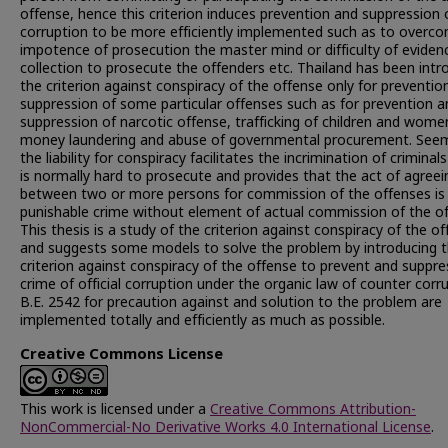
offense, hence this criterion induces prevention and suppression o
corruption to be more efficiently implemented such as to overc
impotence of prosecution the master mind or difficulty of eviden
collection to prosecute the offenders etc. Thailand has been intr
the criterion against conspiracy of the offense only for preventio
suppression of some particular offenses such as for prevention a
suppression of narcotic offense, trafficking of children and wome
money laundering and abuse of governmental procurement. Seem
the liability for conspiracy facilitates the incrimination of crimin
is normally hard to prosecute and provides that the act of agreei
between two or more persons for commission of the offenses is
punishable crime without element of actual commission of the of
This thesis is a study of the criterion against conspiracy of the o
and suggests some models to solve the problem by introducing 
criterion against conspiracy of the offense to prevent and suppre
crime of official corruption under the organic law of counter corr
B.E. 2542 for precaution against and solution to the problem are
implemented totally and efficiently as much as possible.
Creative Commons License
This work is licensed under a
Creative Commons Attribution-
NonCommercial-No Derivative Works 4.0 International License
.