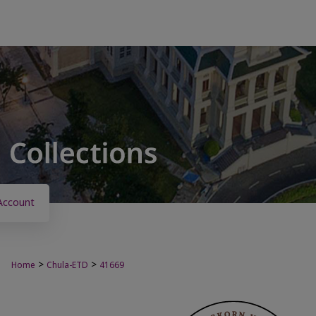
Account
>
>
Home
Chula-ETD
41669