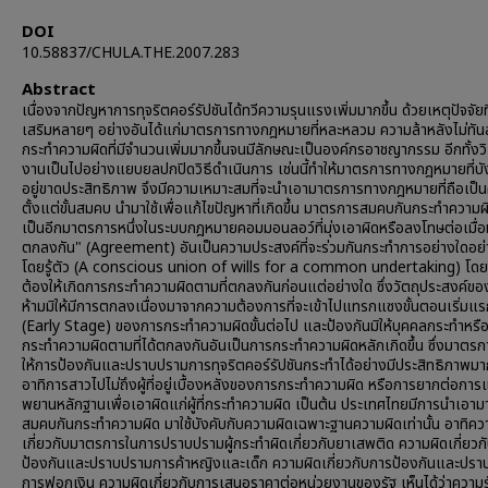
DOI
10.58837/CHULA.THE.2007.283
Abstract
เนื่องจากปัญหาการทุจริตคอร์รัปชันได้ทวีความรุนแรงเพิ่มมากขึ้น ด้วยเหตุปัจจัยที
เสริมหลายๆ อย่างอันได้แก่มาตรการทางกฎหมายที่หละหลวม ความล้าหลังไม่ทันสม
กระทำความผิดที่มีจำนวนเพิ่มมากขึ้นจนมีลักษณะเป็นองค์กรอาชญากรรม อีกทั้งวิ
งานเป็นไปอย่างแยบยลปกปิดวิธีดำเนินการ เช่นนี้ทำให้มาตรการทางกฎหมายที่บัง
อยู่ขาดประสิทธิภาพ จึงมีความเหมาะสมที่จะนำเอามาตรการทางกฎหมายที่ถือเป็
ตั้งแต่ขั้นสมคบ นำมาใช้เพื่อแก้ไขปัญหาที่เกิดขึ้น มาตรการสมคบกันกระทำความผิ
เป็นอีกมาตรการหนึ่งในระบบกฎหมายคอมมอนลอว์ที่มุ่งเอาผิดหรือลงโทษต่อเมื่อ
ตกลงกัน" (Agreement) อันเป็นความประสงค์ที่จะร่วมกันกระทำการอย่างใดอย่า
โดยรู้ตัว (A conscious union of wills for a common undertaking) โดยที
ต้องให้เกิดการกระทำความผิดตามที่ตกลงกันก่อนแต่อย่างใด ซึ่งวัตถุประสงค์ข
ห้ามมิให้มีการตกลงเนื่องมาจากความต้องการที่จะเข้าไปแทรกแซงขั้นตอนเริ่มแ
(Early Stage) ของการกระทำความผิดขั้นต่อไป และป้องกันมิให้บุคคลกระทำหรือ
กระทำความผิดตามที่ได้ตกลงกันอันเป็นการกระทำความผิดหลักเกิดขึ้น ซึ่งมาตรกา
ให้การป้องกันและปราบปรามการทุจริตคอร์รัปชันกระทำได้อย่างมีประสิทธิภาพมาก
อาทิการสาวไปไม่ถึงผู้ที่อยู่เบื้องหลังของการกระทำความผิด หรือการยากต่อกา
พยานหลักฐานเพื่อเอาผิดแก่ผู้ที่กระทำความผิด เป็นต้น ประเทศไทยมีการนำเอา
สมคบกันกระทำความผิด มาใช้บังคับกับความผิดเฉพาะฐานความผิดเท่านั้น อาทิความ
เกี่ยวกับมาตรการในการปราบปรามผู้กระทำผิดเกี่ยวกับยาเสพติด ความผิดเกี่ยวก
ป้องกันและปราบปรามการค้าหญิงและเด็ก ความผิดเกี่ยวกับการป้องกันและปร
การฟอกเงิน ความผิดเกี่ยวกับการเสนอราคาต่อหน่วยงานของรัฐ เห็นได้ว่าความร