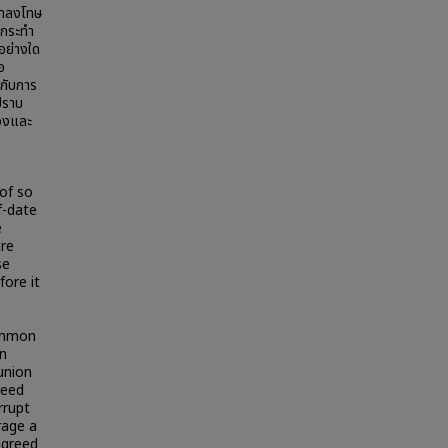
วมาลงโทษ
อกระทำ
อย่างใด
อ
กับการ
ปราบ
่วงและ
 of so
f-date
e
are
se
fore it
common
an
union
reed
rrupt
rage a
agreed