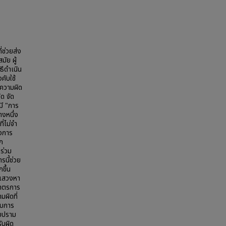
่ช่วยส่ง
ัย ผู้
ธีดำเนิน
คับใช้
นความผิด
ด จัด
มี "การ
งหนึ่ง
่ไม่จำ
องการ
รก
ร่วม
รนี้ช่วย
ขึ้น
รแสวงหา
มาตรการ
ผิดที่
ับการ
าบปราม
ับผิด