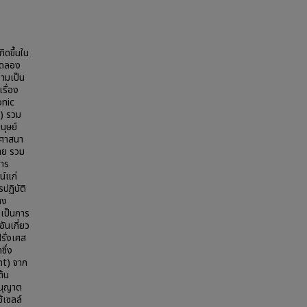
ิดขึ้นใน
ยทดลอง
ามเป็น
รื่อง
onic
l) รวม
นุษย์
ะศาสนา
าย รวม
การ
น์แก่
ปฏิบัติ
าง
เป็นการ
ันเกี่ยว
รั่งเศส
ซึ่ง
nt) จาก
ต้น
อนุญาต
้เซลล์