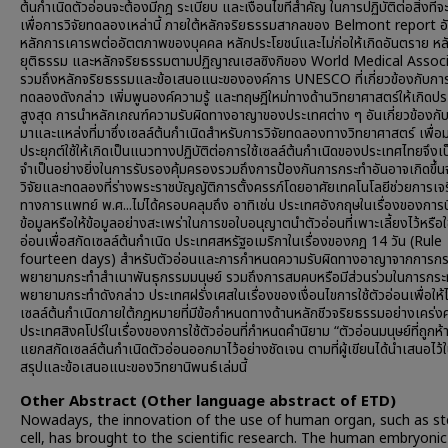
ต้นกำเนิดตัวอ่อนจะต้องมีกฎ ระเบียบ และเงื่อนไขที่สำคัญ ในการปฏิบัติต่อสิ่งที่จ
เพื่อการวิจัยทดลองเหล่านี้ ภายใต้หลักจริยธรรมสากลของ Belmont report อั
หลักการเคารพต่ออัตตภาพของบุคคล หลักประโยชน์และไม่ก่อให้เกิดอันตราย หล
ยุติธรรม และหลักจริยธรรมตามปฏิญาณเฮลซิงกิของ World Medical Assoc
รวมถึงหลักจริยธรรมและข้อเสนอแนะขององค์การ UNESCO ที่เกี่ยวข้องกับการ
ทดลองดังกล่าว เพิ่มพูนองค์ความรู้ และทฤษฎีใหม่ทางด้านวิทยาศาสตร์ให้เกิดปร
สูงสุด การนำหลักเกณฑ์ความรับผิดทางอาญาของประเทศต่าง ๆ อันเกี่ยวข้องกับ
มาและแหล่งที่มาซึ่งเซลล์ต้นกำเนิดสำหรับการวิจัยทดลองทางวิทยาศาสตร์ เพื่อ
ประยุกต์ใช้ให้เกิดเป็นแนวทางปฏิบัติต่อการใช้เซลล์ต้นกำเนิดของประเทศไทยจึงเป็น
จำเป็นอย่างยิ่งในการรับรองคุ้มครองรวมถึงการป้องกันการกระทำอันอาจเกิดขึ้
วิจัยและทดลองที่ร่างพระราชบัญญัติการตั้งครรภ์โดยอาศัยเทคโนโลยีช่วยการเจร
ทางการแพทย์ พ.ศ...ไม่ได้ครอบคลุมถึง อาทิเช่น ประเทศอังกฤษในเรื่องของการบ
ข้อมูลหรือให้ข้อมูลอย่างสะเพร่าในการขอใบอนุญาตนำตัวอ่อนที่เพาะเลี้ยงไว้หรือใช
อ่อนเพื่อสกัดเซลล์ต้นกำเนิด ประเทศสหรัฐอเมริกาในเรื่องของกฎ 14 วัน (Rule
fourteen days) สำหรับตัวอ่อนและการกำหนดความรับผิดทางอาญาจากการกร
พยายามกระทำสำเนาพันธุกรรมมนุษย์ รวมถึงการสมคบหรือมีส่วนร่วมในการกระ
พยายามกระทำดังกล่าว ประเทศฝรั่งเศสในเรื่องของเงื่อนไขการใช้ตัวอ่อนเพื่อให้ได
เซลล์ต้นกำเนิดภายใต้กฎหมายที่มีข้อกำหนดทางด้านหลักชีวจริยธรรมอย่างเคร่ง
ประเทศสิงคโปร์ในเรื่องของการใช้ตัวอ่อนที่กำหนดคำนิยาม “ตัวอ่อนมนุษย์ที่ถูกห้า
แยกสกัดเซลล์ต้นกำเนิดตัวอ่อนออกมาไว้อย่างชัดเจน ตามที่ผู้เขียนได้นำเสนอไว้
สรุปและข้อเสนอแนะของวิทยานิพนธ์เล่มนี้
Other Abstract (Other language abstract of ETD)
Nowadays, the innovation of the use of human organ, such as s
cell, has brought to the scientific research. The human embryoni