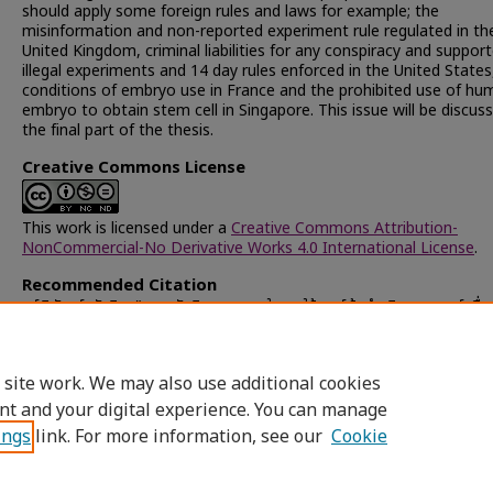
should apply some foreign rules and laws for example; the
misinformation and non-reported experiment rule regulated in th
United Kingdom, criminal liabilities for any conspiracy and support
illegal experiments and 14 day rules enforced in the United States
conditions of embryo use in France and the prohibited use of hu
embryo to obtain stem cell in Singapore. This issue will be discuss
the final part of the thesis.
Creative Commons License
This work is licensed under a
Creative Commons Attribution-
NonCommercial-No Derivative Works 4.0 International License
.
Recommended Citation
คูร์พิพัฒน์, อัศวิน, "ความรับผิดทางอาญาในการใช้เซลล์ต้นกำเนิดของมนุษย์เพื่อ
ทดลอง" (2007).
Chulalongkorn University Theses and Dissertatio
(Chula ETD)
. 41667.
https://digital.car.chula.ac.th/chulaetd/41667
 site work. We may also use additional cookies
nt and your digital experience. You can manage
ings
link. For more information, see our
Cookie
Home
|
About
|
FAQ
|
My Account
|
Access