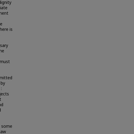
ignity
iate
nment
he
here is
n
sary
the
 must
mitted
 by
:
jects
t
nd
d
ed some
 law