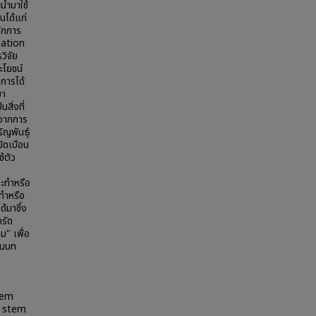
ะนำมาใช้
นได้แก่
ักการ
iation
วิจัย
ะโยชน์
การได้
มา
สิ่งที่
นจากการ
ิญพันธุ์
ิดเบือน
้ตัว
ะทำหรือ
ทำหรือ
้มาซึ่ง
ครัด
ม" เพื่อ
ในบท
tem
c stem