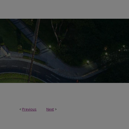
<
Previous
Next
>