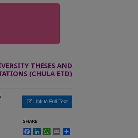
ERSITY THESES AND
TATIONS (CHULA ETD)
ง
Link to Full Text
SHARE
Facebook
LinkedIn
WhatsApp
Email
Share