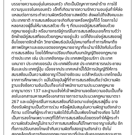
บรรยายความอบอุ่นในครอบครัว เกิดเป็นปัญหาการหย่าร้าง การใช้
ความรุนแรงในครอบครัว เด็กที่เกิดมาขาดความรักความอบอุ่นทำให้ล่อ
แหลมต่อการกระทำความผิดหรือติดยาเสพย์ติด ส่งผลไปถึงสังคมและ
ประเทศชาติ การสมรสซ้อนอาจเกิดกับชายหรือหญิงก็ได้ โดยการไป
หลอกลวงผู้อื่นให้มาสมรสด้วย ทั้ง ๆ ที่ตนเองมีคู่สมรสที่ชอบด้วย
กฎหมายอยู่แล้ว หรือบางกรณีคู่กรณีในการสมรสซ้อนเองก็ทราบดีว่า
อีกฝ่ายมีคู่สมรสที่ชอบด้วยกฎหมายอยู่แล้ว แต่ก็ยังแย่งคู่สมรสของผู้
อื่นโดยขาดจิตสำนึก วิทยานิพนธ์ฉบับนี้มุ่งหมายที่จะทำการศึกษาถึง
สภาพปัญหาและขอบเขตของกฎหมายอาญาที่จะนำมาใช้บังคับในเรื่อง
การสมรสซ้อน โดยได้ศึกษาเปรียบเทียบกับบทบัญญัติของกฎหมาย
ต่างประเทศ เช่น ประเทศอังกฤษ ประเทศสหรัฐอเมริกา ประเทศ
แคนาดา ประเทศเยอรมัน ประเทศฝรั่งเศส ประเทศสาธารณประชาชน
จีนและประเทศญี่ปุ่น เนื่องจากประเทศเหล่านี้ได้มีการบัญญัติให้การ
สมรสซ้อนเป็นความผิดอาญาไว้อย่างชัดเจน แต่สำหรับประเทศไทยนั้น
จากการศึกษาพบว่า แม้ในปัจจุบันผู้ที่ทำการสมรสซ้อนถือว่ามีความผิด
ฐานแจ้งข้อความอันเป็นเท็จแก่เจ้าพนักงานตามประมวลกฎหมาย
อาญามาตรา 137 และฐานแจ้งให้เจ้าพนักงานจดข้อความออันเป็นเท็จ
ลงในเอกสารมหาชนหรือเอกสารราชการตามประมวลกฎหมายมาตรา
267 และแม้คู่กรณีในการสมรสซ้อนที่มีเจตนาแย่งคู่สมรสผู้อื่น อาจ
ต้องรับผิดฐานเป็นตัวการร่วม หรือผู้สนับสนุนในความผิดฐานดังกล่าว
ก็ตาม แต่โทษที่ผู้กระทำความผิดได้รับก็เป็นเพียงโทษข้างเคียง ไม่ได้
เป็นการลงโทษเพราะเหตุที่ได้ทำการสมรสซ้อนโดยตรงทำให้ผู้กระทำ
ความผิดส่วนใหญ่ไม่ทราบว่าการสมรสซ้อนก็มีโทษทางอาญาเช่นกัน อีก
ทั้งการปรับบทลงโทษเข้ากับความผิดทั้งสองฐานดังกล่าว ยังไม่
สอดคล้องกับภารกิจของกฎหมายอาญาที่มุ่งจะคุ้มครองคุณธรรมทาง