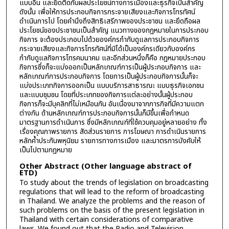
แบบอื่น และยึดติดกับผลประโยชน์ทางการเมืองและธุรกิจเป็นสำคัญ
ดังนั้น เพื่อให้การประกอบกิจการกระจายเสียงและกิจการโทรทัศน์
ดำเนินการไป โดยคำนึงถึงสิทธิเสรีภาพของประชาชน และยึดถือผล
ประโยชน์ของประชาชนเป็นสำคัญ แนวทางของกฎหมายในการประกอบ
กิจการ จะต้องประกอบไปด้วยองค์กรกำกับดูแลการประกอบกิจการ
กระจายเสียงและกิจการโทรทัศน์ที่มิได้เป็นองค์กรเดียวกับองค์กร
กำกับดูแลกิจการโทรคมนาคม และอีกส่วนหนึ่งก็คือ กฎหมายประกอบ
กิจการซึ่งก็จะแบ่งออกเป็นหลักเกณฑ์การเป็นผู้ประกอบกิจการ และ
หลักเกณฑ์การประกอบกิจการ โดยการเป็นผู้ประกอบกิจการนั้นก็จะ
แบ่งประเภทกิจการออกเป็น แบบบริการสาธารณะ แบบธุรกิจเอกชน
และแบบชุมชน โดยที่ประเภทของกิจการแต่ละอย่างนั้นผู้ประกอบ
กิจการก็จะมีบุคลิกที่ไม่เหมือนกัน อันเนื่องมาจากภารกิจที่มีความแตก
ต่างกัน ด้านหลักเกณฑ์การประกอบกิจการนั้นก็มีขึ้นเพื่อกำหนด
มาตรฐานการดำเนินการ ซึ่งมีหลักเกณฑ์ที่ใช้ควบคุมอยู่หลายอย่าง ทั้ง
เรื่องคุณภาพรายการ สัดส่วนรายการ การโฆษณา การดำเนินรายการ
หลักค้ำประกันพหุนิยม รายการทางการเมือง และมาตรการบังคับให้
เป็นไปตามกฎหมาย
Other Abstract (Other language abstract of
ETD)
To study about the trends of legislation on broadcasting
regulations that will lead to the reform of broadcasting
in Thailand. We analyze the problems and the reason of
such problems on the basis of the present legislation in
Thailand with certain considerations of comparative
laws. We found out that the Radio and Television