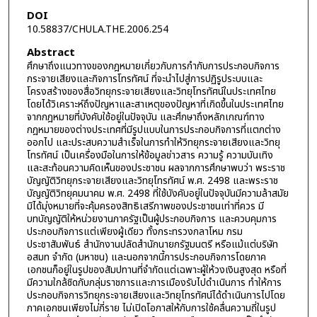
DOI
10.58837/CHULA.THE.2006.254
Abstract
ศึกษาถึงแนวทางของกฎหมายเกี่ยวกับการกำกับการประกอบกิจการ
กระจายเสียงและกิจการโทรทัศน์ ที่จะนำไปสู่การปฏิรูประบบและ
โครงสร้างของสื่อวิทยุกระจายเสียงและวิทยุโทรทัศน์ในประเทศไทย
โดยได้วิเคราะห์ถึงปัญหาและสาเหตุของปัญหาที่เกิดขึ้นในประเทศไทย
จากกฎหมายที่บังคับใช้อยู่ในปัจจุบัน และศึกษาถึงหลักเกณฑ์ทาง
กฎหมายของต่างประเทศที่มีรูปแบบในการประกอบกิจการที่แตกต่าง
ออกไป และประสบความสำเร็จในการทำให้วิทยุกระจายเสียงและวิทยุ
โทรทัศน์ เป็นเครื่องมือในการให้ข้อมูลข่าวสาร ความรู้ ความบันเทิง
และสะท้อนความคิดเห็นของประชาชน ผลจากการศึกษาพบว่า พระราช
บัญญัติวิทยุกระจายเสียงและวิทยุโทรทัศน์ พ.ศ. 2498 และพระราช
บัญญัติวิทยุคมนาคม พ.ศ. 2498 ที่ใช้บังคับอยู่ในปัจจุบันมีความล้าสมัย
มิได้มุ่งหมายที่จะคุ้มครองสิทธิเสรีภาพของประชาชนเท่าที่ควร มี
บทบัญญัติให้หน่วยงานภาครัฐเป็นผู้ประกอบกิจการ และควบคุมการ
ประกอบกิจการแต่เพียงผู้เดียว ทั้งกระทรวงกลาโหม กรม
ประชาสัมพันธ์ สำนักงานปลัดสำนักนายกรัฐมนตรี หรือแม้แต่บริษัท
อสมท จำกัด (มหาชน) และนอกจากนี้การประกอบกิจการโดยภาค
เอกชนก็อยู่ในรูปของสัมปทานที่จำกัดแต่เฉพาะผู้ให้วงเงินสูงสุด หรือที่
มีความใกล้ชิดกับกลุ่มราชการและการเมืองรับไปดำเนินการ ทำให้การ
ประกอบกิจการวิทยุกระจายเสียงและวิทยุโทรทัศน์ได้ดำเนินการไปโดย
ภาคเอกชนเพียงไม่กี่ราย ไม่เปิดโอกาสให้กับการใช้คลื่นความถี่ในรูป