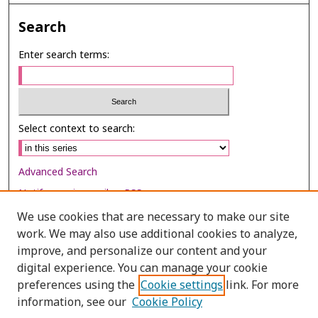
Search
Enter search terms:
Select context to search:
Advanced Search
Notify me via email or
RSS
We use cookies that are necessary to make our site
Browse
work. We may also use additional cookies to analyze,
Collections
improve, and personalize our content and your
digital experience. You can manage your cookie
Disciplines
preferences using the
Cookie settings
link. For more
Authors
information, see our
Cookie Policy