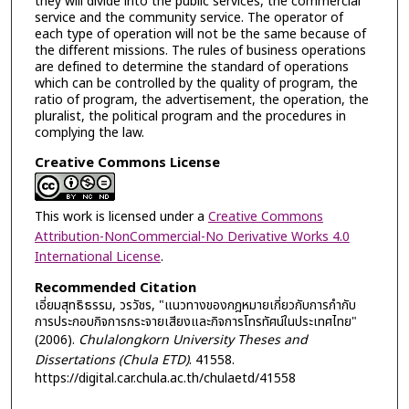
they will divide into the public services, the commercial
service and the community service. The operator of
each type of operation will not be the same because of
the different missions. The rules of business operations
are defined to determine the standard of operations
which can be controlled by the quality of program, the
ratio of program, the advertisement, the operation, the
pluralist, the political program and the procedures in
complying the law.
Creative Commons License
This work is licensed under a
Creative Commons
Attribution-NonCommercial-No Derivative Works 4.0
International License
.
Recommended Citation
เอี่ยมสุทธิธรรม, วรวัชร, "แนวทางของกฎหมายเกี่ยวกับการกำกับ
การประกอบกิจการกระจายเสียงและกิจการโทรทัศน์ในประเทศไทย"
(2006).
Chulalongkorn University Theses and
Dissertations (Chula ETD)
. 41558.
https://digital.car.chula.ac.th/chulaetd/41558