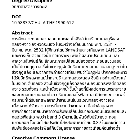
Degree Discipline
วิทยาศาสตร์ทางทะเล
DOI
10.58837/CHULA.THE.1990.612
Abstract
การศึกษาตะกอนแขวนลอย และคลอโรฟิลล์ ในบริเวณเอสทูรี่ของ
คลองหงาว จังหวัดระนอง ในระหว่างเดือนมีนาคม พ.ศ. 2531 -
มีนาคม พ.ศ. 2532 ได้ศึกษาโดยใช้ภาพถ่ายดาวเทียมจาก LANDSAT
และการเก็บตัวอย่างน้ำมาวิเคราะห์ เพื่อนำผลมาเปรียบเทียบ และ
หาความสัมพันธ์กัน ลักษณะการเปลี่ยนแปลงของตะกอนแขวนลอย
เป็นไปตามฤดูกาล ซึ่งในช่วงฤดูฝนมีปริมาณตะกอนแขวนลอยสูงกว่าใน
ช่วงฤดูแล้ง และจากภาพถ่ายดาวเทียม พบว่าในฤดูฝน ปากคลองหงาว
ได้รับอิทธิพลจากแม่น้ำกระบุรี และคลองระนอง ซึ่งมีการทำเหมืองแร่
ในบริเวณต้นคลอง ส่วนในช่วงฤดูแล้งคลองระนองมีอิทธิพลต่อคลอง
หงาว รวมทั้งกระแสน้ำเนื่องจากน้ำขึ้นน้ำลงที่มีผลต่อการแพร่กระจาย
ของตะกอนแขวนลอยด้วย ปริมาณคลอโรฟิลล์-เอ มีลักษณะการแพร่
กระจายที่ได้รับอิทธิพลจากป่าชายเลนในบริเวณคลองหงาวเอง
เนื่องจากได้รับธาตุอาหารที่มาจากป่าชายเลน เมื่อนำข้อมูลจาก
ภาพถ่ายดาวเทียมมาหาความสัมพันธ์กับปริมาณตะกอนแขวนลอยและ
คลอโรฟิลล์เอ พบว่า band 3 มีความสัมพันธ์กับปริมาณตะกอน
แขวนลอย โดยมีค่าสัมประสิทธิ์สหสัมพันธ์เท่ากับ 0.87 ในขณะที่ความ
สัมพันธ์ของคลอโรฟิลล์กับข้อมูลจากการถ่ายดาวเทียมค่อนข้างต่ำ
Creative Commons License