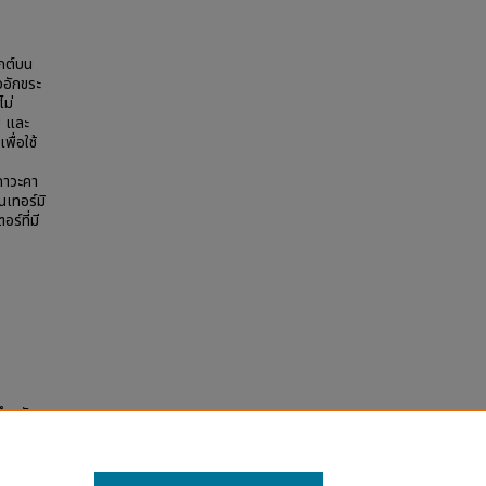
กต์บน
วอักขระ
ไม่
บ และ
ื่อใช้
สภาวะคา
นเทอร์มิ
ร์ที่มี
สำหรับ
d