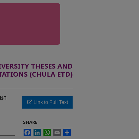
ERSITY THESES AND
TATIONS (CHULA ETD)
ษา
Link to Full Text
SHARE
Facebook
LinkedIn
WhatsApp
Email
Share