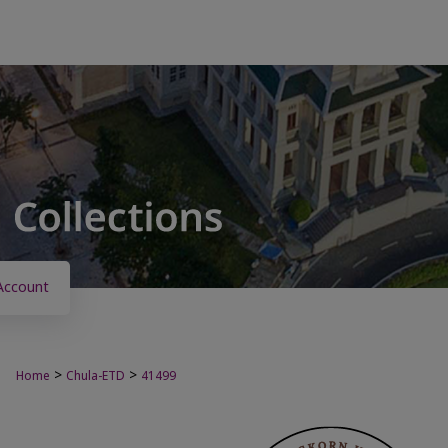
Account
>
>
Home
Chula-ETD
41499