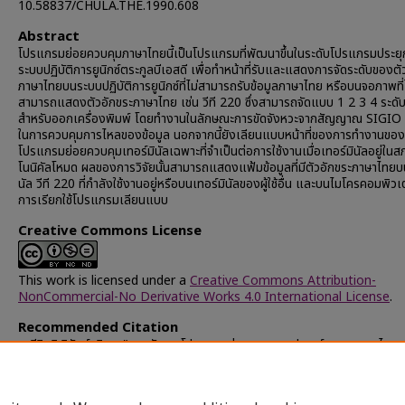
10.58837/CHULA.THE.1990.608
Abstract
โปรแกรมย่อยควบคุมภาษาไทยนี้เป็นโปรแกรมที่พัฒนาขึ้นในระดับโปรแกรมประยุ
ระบบปฏิบัติการยูนิกซ์ตระกูลบีเอสดี เพื่อทำหน้าที่รับและแสดงการจัดระดับของตั
ภาษาไทยบนระบบปฏิบัติการยูนิกซ์ที่ไม่สามารถรับข้อมูลภาษาไทย หรือบนจอภาพที่
สามารถแสดงตัวอักขระภาษาไทย เช่น วีที 220 ซึ่งสามารถจัดแบบ 1 2 3 4 ระดั
สำหรับออกเครื่องพิมพ์ โดยทำงานในลักษณะการขัดจังหวะจากสัญญาณ SIGIO เพ
ในการควบคุมการไหลของข้อมูล นอกจากนี้ยังเลียนแบบหน้าที่ของการทำงานของ
โปรแกรมย่อยควบคุมเทอร์มินัลเฉพาะที่จำเป็นต่อการใช้งานเมื่อเทอร์มินัลอยู่ใน
โนนิคัลโหมด ผลของการวิจัยนั้นสามารถแสดงแฟ้มข้อมูลที่มีตัวอักขระภาษาไทยบ
นัล วีที 220 ที่กำลังใช้งานอยู่หรือบนเทอร์มินัลของผู้ใช้อื่น และบนไมโครคอมพิวเตอ
การเรียกใช้โปรแกรมเลียนแบบ
Creative Commons License
This work is licensed under a
Creative Commons Attribution-
NonCommercial-No Derivative Works 4.0 International License
.
Recommended Citation
เสรีสิทธิพิทักษ์, วิภา, "การพัฒนาโปรแกรมย่อยควบคุมอุปกรณ์แสดงภาษาไทย 
ระบบยูนิกซ์ในรอว์โหมด" (1990).
Chulalongkorn University Theses an
Dissertations (Chula ETD)
. 41499.
https://digital.car.chula.ac.th/chulaetd/41499