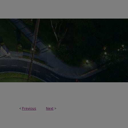
<
Previous
Next
>