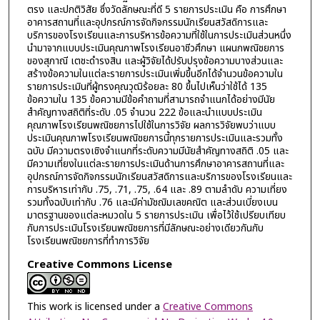
ตรง และปกติวิสัย ซึ่งวัดลักษณะที่ดี 5 รายการประเมิน คือ การศึกษา
อาคารสถานที่และอุปกรณ์การจัดกิจกรรมนักเรียนสวัสดิการและ
บริการของโรงเรียนและการบริหารข้อความที่ใช้ในการประเมินส่วนหนึ่ง
นำมาจากแบบประเมินคุณภาพโรงเรียนอาชีวศึกษา แผนกพณิชยการ
ของสุภาณี เตชะดำรงสิน และผู้วิจัยได้ปรับปรุงข้อความบางส่วนและ
สร้างข้อความในแต่ละรายการประเมินเพิ่มขึ้นอีกได้จำนวนข้อความใน
รายการประเมินที่ผู้ทรงคุณวุฒิร้อยละ 80 ขึ้นไปเห็นว่าใช้ได้ 135
ข้อความใน 135 ข้อความมีข้อคำถามที่สามารถจำแนกได้อย่างมีนัย
สำคัญทางสถิติที่ระดับ .05 จำนวน 222 ข้อและนำแบบประเมิน
คุณภาพโรงเรียนพณิชยการไปใช้ในการวิจัย ผลการวิจัยพบว่าแบบ
ประเมินคุณภาพโรงเรียนพณิชยการนี้ทุกรายการประเมินและรวมทั้ง
ฉบับ มีความตรงเชิงจำแนกที่ระดับความมีนัยสำคัญทางสถิติ .05 และ
มีความเที่ยงในแต่ละรายการประเมินด้านการศึกษาอาคารสถานที่และ
อุปกรณ์การจัดกิจกรรมนักเรียนสวัสดิการและบริการของโรงเรียนและ
การบริหารเท่ากับ .75, .71, .75, .64 และ .89 ตามลำดับ ความเที่ยง
รวมทั้งฉบับเท่ากับ .76 และมีค่ามัชฌิมเลขคณิต และส่วนเบี่ยงเบน
มาตรฐานของแต่ละหมวดใน 5 รายการประเมิน เพื่อไว้ใช้เปรียบเทียบ
กับการประเมินโรงเรียนพณิชยการที่มีลักษณะอย่างเดียวกันกับ
โรงเรียนพณิชยการที่ทำการวิจัย
Creative Commons License
This work is licensed under a
Creative Commons