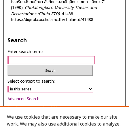
โรงเรียนมัธยมศึกษา สังกัดกรมสามัญศึกษา เขตการศึกษา 7"
(1990).
Chulalongkorn University Theses and
Dissertations (Chula ETD)
. 41488.
https://digital.car.chula.ac.th/chulaetd/41488
Search
Enter search terms:
Select context to search:
Advanced Search
Notify me via email or
RSS
We use cookies that are necessary to make our site
Browse
work. We may also use additional cookies to analyze,