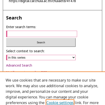
https://digital.car.chula.ac.th/chulaetd/41478
Search
Enter search terms:
Select context to search:
Advanced Search
Notify me via email or
RSS
We use cookies that are necessary to make our site
Browse
work. We may also use additional cookies to analyze,
improve, and personalize our content and your
Collections
digital experience. You can manage your cookie
Disciplines
preferences using the
Cookie settings
link. For more
Authors