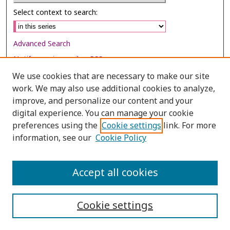
Select context to search:
Advanced Search
Notify me via email or
RSS
We use cookies that are necessary to make our site
Browse
work. We may also use additional cookies to analyze,
improve, and personalize our content and your
Collections
digital experience. You can manage your cookie
Disciplines
preferences using the
Cookie settings
link. For more
Authors
information, see our
Cookie Policy
Author Corner
Accept all cookies
Author FAQ
Cookie settings