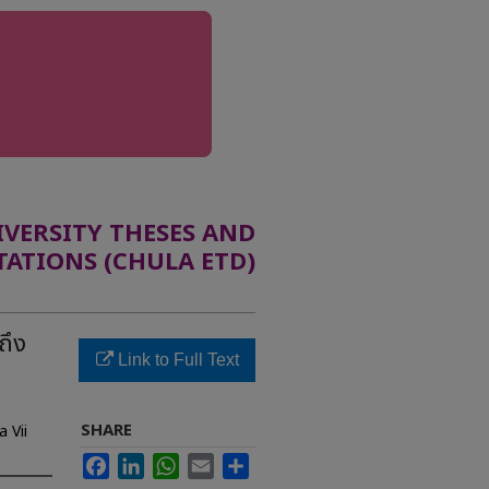
ERSITY THESES AND
TATIONS (CHULA ETD)
ถึง
Link to Full Text
SHARE
 Vii
Facebook
LinkedIn
WhatsApp
Email
Share