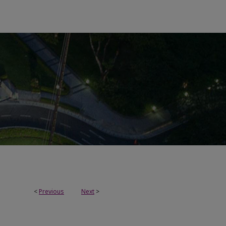
<
Previous
Next
>