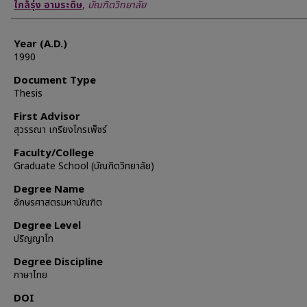
Author
ใกล้รุ่ง อามระดิษ
,
บัณฑิตวิทยาลัย
Year (A.D.)
1990
Document Type
Thesis
First Advisor
สุวรรณา เกรียงไกรเพ็ชร์
Faculty/College
Graduate School (บัณฑิตวิทยาลัย)
Degree Name
อักษรศาสตรมหาบัณฑิต
Degree Level
ปริญญาโท
Degree Discipline
ภาษาไทย
DOI