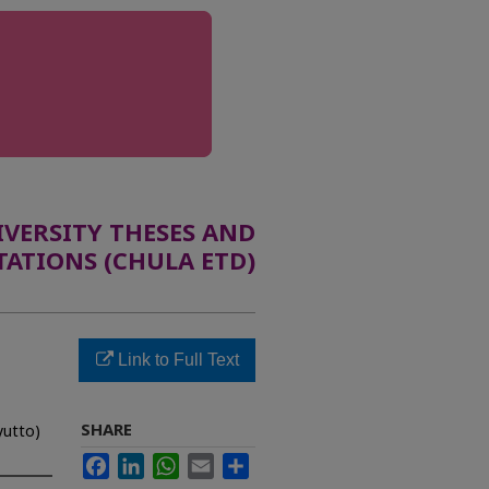
ERSITY THESES AND
TATIONS (CHULA ETD)
Link to Full Text
SHARE
yutto)
Facebook
LinkedIn
WhatsApp
Email
Share