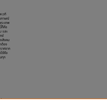
พเวที
ัมภาษณ์
งพระเทพ
้ก็คือ
คม และ
กข์
างสังคม
ูกต้อง
์ ปราศจาก
ได้คือ
นทุก
ปยุตฺ
(Chula