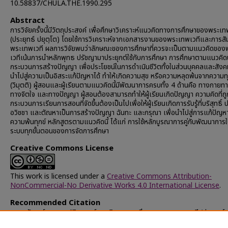
10.58837/CHULA.THE.1990.295
Abstract
การวิจัยครั้งนี้มีวัตถุประสงค์ เพื่อศึกษาวิเคราะห์แนวคิดทางการศึกษาของพระเท
(ประยุทธ์ ปยุตฺโต) โดยใช้การวิเคราะห์จากเอกสารงานของพระเทพเวทีและการส
พระเทพเวที ผลการวิจัยพบว่าลักษณะของการศึกษาที่ควรจะเป็นตามแนวคิดขอ
เวทีเน้นการนำหลักพุทธ ปรัชญามาประยุกต์ใช้กับการศึกษา การศึกษาตามแนวคิดนี
กระบวนการสร้างปัญญา เพื่อประโยชน์ในการดำเนินชีวิตทั้งในส่วนบุคคลและสัง
นำไปสู่ความเป็นอิสระแก้ปัญหาได้ ทำให้เกิดความสุข หรือความหลุดพ้นจากความทุ
(วิมุตติ) ผู้สอนและผู้เรียนตามแนวคิดนี้มีพัฒนาการครบทั้ง 4 ด้านคือ ทางกายท
ทางจิตใจ และทางปัญญา ผู้สอนต้องสามารถทำให้ผู้เรียนเกิดปัญญา ความคิดที่ถ
กระบวนการเรียนการสอนที่จัดขึ้นต้องเป็นไปเพื่อให้ผู้เรียนเกิดการรับรู้ที่บริสุทธิ
อวิชชา และตัณหาเป็นการสร้างปัญญา ฉันทะ และกรุณา เพื่อนำไปสู่การแก้ปัญหา
ความพ้นทุกข์ หลักสูตรตามแนวคิดนี้ ได้แก่ การใช้หลักบูรณาการคู่กับพัฒนาการใ
ระบบทุกขั้นตอนของการจัดการศึกษา
Creative Commons License
This work is licensed under a
Creative Commons Attribution-
NonCommercial-No Derivative Works 4.0 International License
.
Recommended Citation
สนองลักษณ์, พูนสุข, "วิเคราะห์แนวคิดทางการศึกษาของพระเทพเวที (ประยุทธ์ 
โต)" (1990).
Chulalongkorn University Theses and Dissertations 