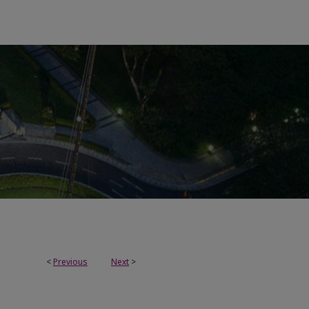
<
Previous
Next
>