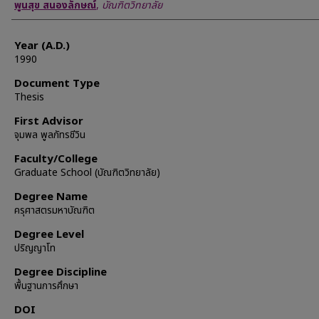
Author
พูนสุข สนองลักษณ์
,
บัณฑิตวิทยาลัย
Year (A.D.)
1990
Document Type
Thesis
First Advisor
จุมพล พูลภัทรชีวิน
Faculty/College
Graduate School (บัณฑิตวิทยาลัย)
Degree Name
ครุศาสตรมหาบัณฑิต
Degree Level
ปริญญาโท
Degree Discipline
พื้นฐานการศึกษา
DOI