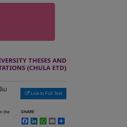
ERSITY THESES AND
TATIONS (CHULA ETD)
ลิม
Link to Full Text
SHARE
in the
Facebook
LinkedIn
WhatsApp
Email
Share