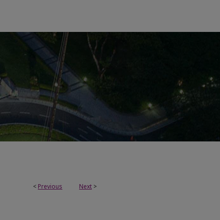
<
Previous
Next
>