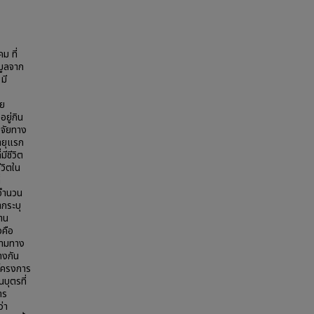
ม ที่
มูลจาก
มี
าย
อยู่กิน
จจัยทาง
ายุแรก
ีชีวิต
ีวิตใน
่
ุจำนวน
ากระบุ
้าน
วคือ
ความทาง
างกัน
โครงการ
บุตรที่
าร
่า