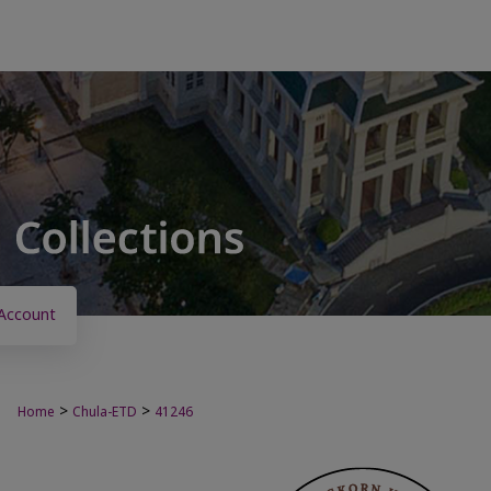
Account
>
>
Home
Chula-ETD
41246