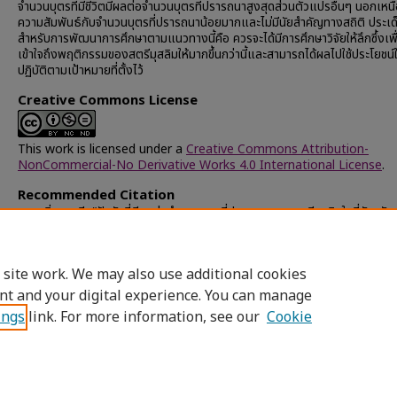
จำนวนบุตรที่มีชีวิตมีผลต่อจำนวนบุตรที่ปรารถนาสูงสุดส่วนตัวแปรอื่นๆ นอกเหนือ
ความสัมพันธ์กับจำนวนบุตรที่ปรารถนาน้อยมากและไม่มีนัยสำคัญทางสถิติ ประเ
สำหรับการพัฒนาการศึกษาตามแนวทางนี้คือ ควรจะได้มีการศึกษาวิจัยให้ลึกซึ้งเพื่
เข้าใจถึงพฤติกรรมของสตรีมุสลิมให้มากขึ้นกว่านี้และสามารถได้ผลไปใช้ประโยชน
ปฏิบัติตามเป้าหมายที่ตั้งไว้
Creative Commons License
This work is licensed under a
Creative Commons Attribution-
NonCommercial-No Derivative Works 4.0 International License
.
Recommended Citation
สบายยิ่ง, มาลี, "ปัจจัยที่มีผลต่อจำนวนบุตรที่ปรารถนาของสตรีมุสลิมในสี่จังหวัด
(1990).
Chulalongkorn University Theses and Dissertations (Chu
ETD)
. 41246.
https://digital.car.chula.ac.th/chulaetd/41246
 site work. We may also use additional cookies
nt and your digital experience. You can manage
ings
link. For more information, see our
Cookie
Home
|
About
|
FAQ
|
My Account
|
Access
Privacy
Copyright