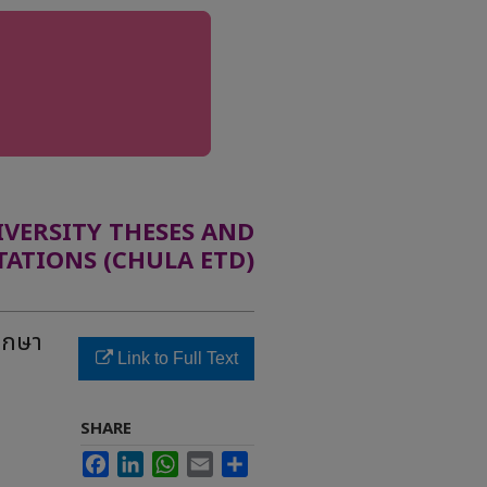
ERSITY THESES AND
TATIONS (CHULA ETD)
ึกษา
Link to Full Text
SHARE
Facebook
LinkedIn
WhatsApp
Email
Share