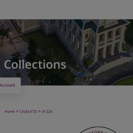
Account
>
>
Home
Chula-ETD
41226