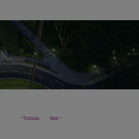
<
Previous
Next
>