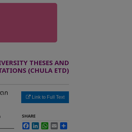
ERSITY THESES AND
TATIONS (CHULA ETD)
ิตก
Link to Full Text
SHARE
a
Facebook
LinkedIn
WhatsApp
Email
Share