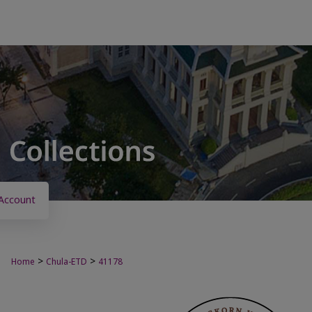
Account
>
>
Home
Chula-ETD
41178