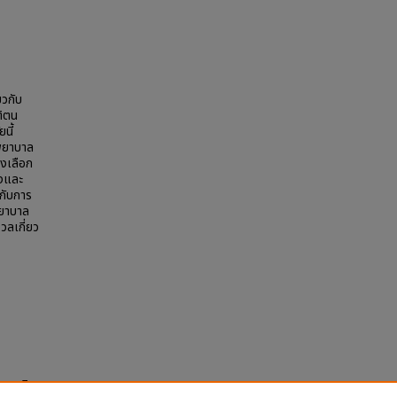
ยวกับ
ติตน
นี้
งพยาบาล
างเลือก
องและ
ปกับการ
พยาบาล
วลเกี่ยว
ของหญิง