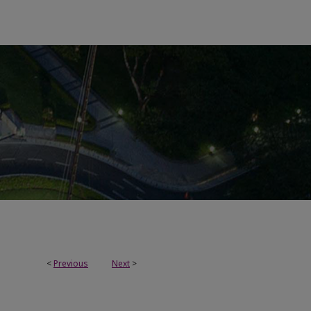
<
Previous
Next
>