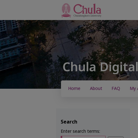
Home
About
FAQ
My 
Search
Enter search terms: