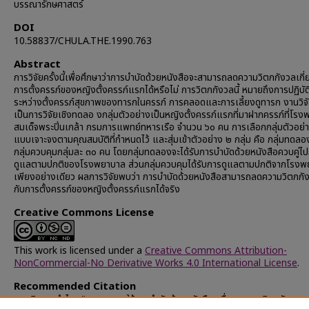
บรรณารักษศาสตร์
DOI
10.58837/CHULA.THE.1990.763
Abstract
การวิจัยครั้งนี้เพื่อศึกษาว่าการบำบัดด้วยหนังสือจะสามารถลดความวิตกกังวลเกี่
การตั้งครรภ์ของหญิงตั้งครรภ์แรกได้หรือไม่ การวิตกกังวลนี้ หมายถึงการปฏิบั
ระหว่างตั้งครรภ์สุขภาพของทารกในครรภ์ การคลอดและการเลี้ยงดูทารก งานวิจัย
เป็นการวิจัยเชิงทดลอ งกลุ่มตัวอย่างเป็นหญิงตั้งครรภ์แรกที่มาฝากครรภ์ที่โร
สมเด็จพระปิ่นเกล้า กรมการแพทย์ทหารเรือ จำนวน ๖๐ คน การเลือกกลุ่มตัวอย่
แบบเจาะจงตามคุณสมบัติที่กำหนดไว้ และสุ่มเข้าตัวอย่าง ๒ กลุ่ม คือ กลุ่มทดล
กลุ่มควบคุมกลุ่มละ ๓๐ คน โดยกลุ่มทดลองจะได้รับการบำบัดด้วยหนังสือควบคู่ไ
ดูแลตามปกติของโรงพยาบาล ส่วนกลุ่มควบคุมได้รับการดูแลตามปกติจากโรง
เพียงอย่างเดียว ผลการวิจัยพบว่า การบำบัดด้วยหนังสือสามารถลดความวิตกกัง
กับการตั้งครรภ์ของหญิงตั้งครรภ์แรกได้จริง
Creative Commons License
This work is licensed under a
Creative Commons Attribution-
NonCommercial-No Derivative Works 4.0 International License
.
Recommended Citation
หอมจินดา, อำไพ, "ผลของการใช้การบำบัดด้วยหนังสือ เพื่อลดความวิตกกังวล