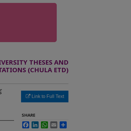
ERSITY THESES AND
TATIONS (CHULA ETD)
์
Link to Full Text
SHARE
Facebook
LinkedIn
WhatsApp
Email
Share