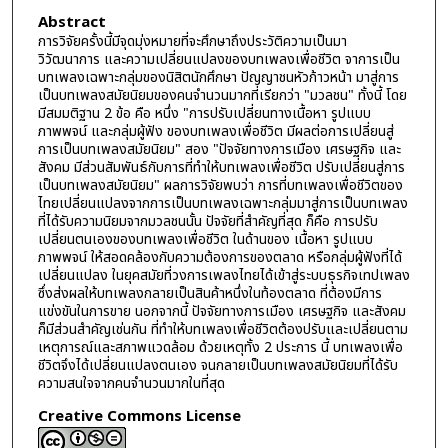
Abstract
การวิจัยครั้งนี้มีจุดมุ่งหมายที่จะศึกษาถึงประวัติความเป็นมา
วิวัฒนาการ และความเปลี่ยนแปลงของบทเพลงเพื่อชีวิต จาการเป็น
บทเพลงเฉพาะกลุ่มของนิสิตนักศึกษา ปัญญาชนหัวก้าวหน้า มาสู่การ
เป็นบทเพลงสมัยนิยมของคนจำนวนมากที่เรียกว่า "มวลชน" ทั้งนี้ โดย
มีสมมติฐาน 2 ข้อ คือ หนึ่ง "การปรับเปลี่ยนทางเนื้อหา รูปแบบ
ภาพพจน์ และกลุ่มผู้ฟัง ของบทเพลงเพื่อชีวิต มีผลต่อการเปลี่ยนสู่
การเป็นบทเพลงสมัยนิยม" สอง "ปัจจัยทางการเมือง เศรษฐกิจ และ
สังคม มีส่วนสัมพันธ์กับการที่ทำให้บทเพลงเพื่อชีวิต ปรับเปลี่ยนสู่การ
เป็นบทเพลงสมัยนิยม" ผลการวิจัยพบว่า การที่บทเพลงเพื่อชีวิตของ
ไทยเปลี่ยนแปลงจากการเป็นบทเพลงเฉพาะกลุ่มมาสู่การเป็นบทเพลง
ที่ได้รับความนิยมจากมวลชนนั้น ปัจจัยที่สำคัญที่สุด ก็คือ การปรับ
เปลี่ยนตนเองของบทเพลงเพื่อชีวิต ในด้านของ เนื้อหา รูปแบบ
ภาพพจน์ ให้สอดคล้องกับความต้องการของตลาด หรือกลุ่มผู้ฟังที่ได้
เปลี่ยนแปลง ในยุคสมัยที่วงการเพลงไทยได้เข้าสู่ระบบธุรกิจเทปเพลง
ซึ่งส่งผลให้บทเพลงกลายเป็นสินค้าหนึ่งในท้องตลาด ที่ต้องมีการ
แข่งขันในการขาย นอกจากนี้ ปัจจัยทางการเมือง เศรษฐกิจ และสังคม
ก็มีส่วนสำคัญเช่นกัน ที่ทำให้บทเพลงเพื่อชีวิตต้องปรับและเปลี่ยนตาม
เหตุการณ์และสภาพแวดล้อม ด้วยเหตุทั้ง 2 ประการ นี้ บทเพลงเพื่อ
ชีวิตจึงได้เปลี่ยนแปลงตนเอง จนกลายเป็นบทเพลงสมัยนิยมที่ได้รับ
ความสนใจจากคนจำนวนมากในที่สุด
Creative Commons License