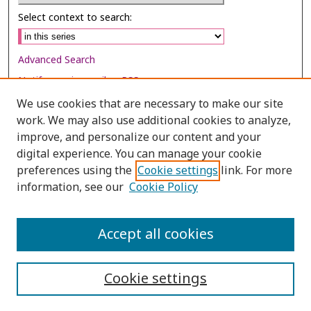
Select context to search:
Advanced Search
Notify me via email or
RSS
We use cookies that are necessary to make our site
Browse
work. We may also use additional cookies to analyze,
Collections
improve, and personalize our content and your
digital experience. You can manage your cookie
Disciplines
preferences using the
Cookie settings
link. For more
Authors
information, see our
Cookie Policy
Author Corner
Author FAQ
Accept all cookies
Cookie settings