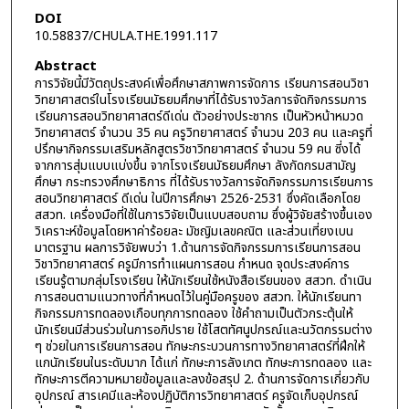
DOI
10.58837/CHULA.THE.1991.117
Abstract
การวิจัยนี้มีวัตถุประสงค์เพื่อศึกษาสภาพการจัดการ เรียนการสอนวิชา
วิทยาศาสตร์ในโรงเรียนมัธยมศึกษาที่ได้รับรางวัลการจัดกิจกรรมการ
เรียนการสอนวิทยาศาสตร์ดีเด่น ตัวอย่างประชากร เป็นหัวหน้าหมวด
วิทยาศาสตร์ จำนวน 35 คน ครูวิทยาศาสตร์ จำนวน 203 คน และครูที่
ปรึกษากิจกรรมเสริมหลักสูตรวิชาวิทยาศาสตร์ จำนวน 59 คน ซี่งได้
จากการสุ่มแบบแบ่งขึ้น จากโรงเรียนมัธยมศึกษา ลังกัดกรมสามัญ
ศึกษา กระทรวงศึกษาธิการ ที่ได้รับรางวัลการจัดกิจกรรมการเรียนการ
สอนวิทยาศาสตร์ ดีเด่น ในปีการศึกษา 2526-2531 ซึ่งคัดเลือกโดย
สสวท. เครื่องมือที่ใช้ในการวิจัยเป็นแบบสอบถาม ซึ่งผู้วิจัยสร้างขึ้นเอง
วิเคราะห์ข้อมูลโดยหาค่าร้อยละ มัชญิมเลขคณิต และส่วนเที่ยงเบน
มาตรฐาน ผลการวิจัยพบว่า 1.ด้านการจัดกิจกรรมการเรียนการสอน
วิชาวิทยาศาสตร์ ครูมีการทำแผนการสอน กำหนด จุดประสงค์การ
เรียนรู้ตามกลุ่มโรงเรียน ให้นักเรียนใช้หนังสือเรียนของ สสวท. ดำเนิน
การสอนตามแนวทางที่กำหนดไว้ในคู่มือครูของ สสวท. ให้นักเรียนทา
กิจกรรมการทดลองเกือบทุกการทดลอง ใช้คำถามเป็นตัวกระตุ้นให้
นักเรียนมีส่วนร่วมในการอภิปราย ใช้โสตทัศนูปกรณ์และนวัตกรรมต่าง
ๆ ช่วยในการเรียนการสอน ทักษะกระบวนการทางวิทยาศาสตร์ที่ฝึกให้
แกนักเรียนในระดับมาก ได้แก่ ทักษะการลังเกต ทักษะการทดลอง และ
ทักษะการตีความหมายข้อมูลและลงข้อสรุป 2. ด้านการจัดการเกี่ยวกับ
อุปกรณ์ สารเคมีและห้องปฏิบัติการวิทยาศาสตร์ ครูจัดเก็บอุปกรณ์