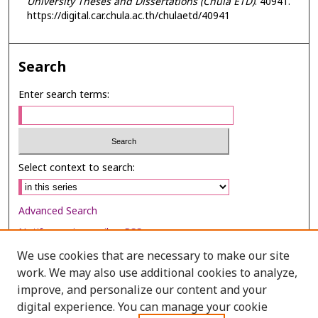
University Theses and Dissertations (Chula ETD)
. 40941.
https://digital.car.chula.ac.th/chulaetd/40941
Search
Enter search terms:
Select context to search:
Advanced Search
Notify me via email or
RSS
We use cookies that are necessary to make our site
Browse
work. We may also use additional cookies to analyze,
improve, and personalize our content and your
Collections
digital experience. You can manage your cookie
Disciplines