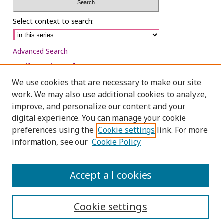
Select context to search:
Advanced Search
Notify me via email or
RSS
We use cookies that are necessary to make our site
Browse
work. We may also use additional cookies to analyze,
Collections
improve, and personalize our content and your
digital experience. You can manage your cookie
Disciplines
preferences using the
Cookie settings
link. For more
Authors
information, see our
Cookie Policy
Author Corner
Author FAQ
Accept all cookies
Cookie settings