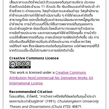
เสื่อมราคาและตัดจำหน่วย3.ตัวแบบของต้นทุนการบริหาร ประกอบ
ด้วยตัวแปรอิสระจำนวน 11 ตัวแปร คือ เงินเดือนและค่าจ้างประจำ ค่า
จ้างชั่วคราว ค่าตอบแทน วัสดุดำเนินการและซ่อมบำรุง วัสดุสำนักงาน
ค่าจ้างและบริการค่าใช้จ่ายดำเนินงานอื่น ๆ ค่าใช้จ่ายและค่าติดตั้ง
สาธารณูปโภค ดอกเบี้ยเงินกู้และค่าธรรมเนียมธนาคารหนี้สูญปริมาณ
นำจำหน่าย การนำตัวแบบที่ได้มาใช้ในการพยากรณ์ต้นทุนของการ
ประปาส่วนภูมิภาค ย่อยเป็นประโยชน์ในการวางแผนการดำเนินงาน
การจัดทำงบประมาณ และการควบคุมค่าใช้จ่ายได้รัดกุมขึ้น การนำตัว
แบบใช้เพื่อพยากรณ์ต้นทุน อาจจะมีเหตุการณ์ผิดปกติเกิดขึ้น เช่น การ
ปรับเงินเดือนที่มิใช่การปรับประจำปีงบประมาณ การขึ้นราคาวัสดุ
เคมีภัณฑ์ ฯลฯ ซึ่งจะมีผลกระทบต่อต้นทุนโดยตรง แต่ค่าพยากรณ์ที่ได้
จากตัวแบบนี้จะเป็นไปตามสถาวะการณ์ปกติเท่านั้น
Creative Commons License
This work is licensed under a
Creative Commons
Attribution-NonCommercial-No Derivative Works 4.0
International License
.
Recommended Citation
โรจนเสถียร, อำไพศรี, "การวิเคราะห์ปัจจัยที่มีผลต่อต้นทุนน้ำประปา
ของการประปาส่วนภูมิภาค" (1991).
Chulalongkorn University
Theses and Dissertations (Chula ETD)
. 40871.