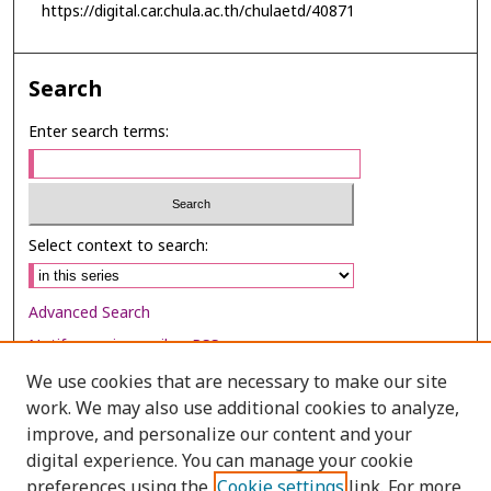
https://digital.car.chula.ac.th/chulaetd/40871
Search
Enter search terms:
Select context to search:
Advanced Search
Notify me via email or
RSS
We use cookies that are necessary to make our site
Browse
work. We may also use additional cookies to analyze,
Collections
improve, and personalize our content and your
digital experience. You can manage your cookie
Disciplines
preferences using the
Cookie settings
link. For more