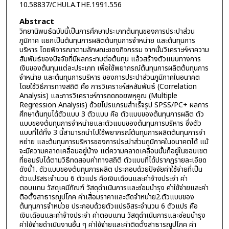
10.58837/CHULA.THE.1991.556
Abstract
วิทยานิพนธ์ฉบับนี้เป็นการศึกษาประเภทต้นทุนของการประปาส่วน
ภูมิภาค แยกเป็นต้นทุนการผลิตต้นทุนการจำหน่าย และต้นทุนการ
บริหาร โดยพิจารณาตามลักษณะของกิจกรรม จากนั้นวิเคราะห์หาความ
สัมพันธ์ของปัจจัยที่มีผลกระทบต่อต้นทุน แล้วสร้างตัวแบบทางการ
เงินของต้นทุนแต่ละประเภท เพื่อใช้พยากรณ์ต้นทุนการผลิตต้นทุนการ
จำหน่าย และต้นทุนการบริหาร ของการประปาส่วนภูมิภาคในอนาคต
โดยใช้วิธีการทางสถิติ คือ การวิเคราะห์สหสัมพันธ์ (Correlation
Analysis) และการวิเคราะห์การถดถอยพหุคูณ (Multiple
Regression Analysis) ด้วยโปรแกรมสำเร็จรูป SPSS/PC+ ผลการ
ศึกษาต้นทุนได้ตัวแบบ 3 ตัวแบบ คือ ตัวแบบของต้นทุนการผลิต ตัว
แบบของต้นทุนการจำหน่ายและตัวแบบของต้นทุนการบริหาร ซึ่งตัว
แบบที่ได้ทั้ง 3 นี้สามารถนำไปใช้พยากรณ์ต้นทุนการผลิตต้นทุนการจำ
หย่าย และต้นทุนการบริหารของการประปาส่วนภูมิภาคในอนาคตได้ แม้
จะมีความคลาดเคลื่อนอยู่บ้าง แต่ความคลาดเคลื่อนนั้นก็อยู่ในขอบเขต
ที่ยอมรับได้ตามวิธีทดสอบค่าทางสถิติ ตัวแบบที่ได้ปรากฏรายละเอียด
ดังนี้1. ตัวแบบของต้นทุนการผลิต ประกอบด้วยปัจจัยค่าใช้จ่ายที่เป็น
ตัวแปริสระจำนวน 6 ตัวแปร คือเงินเดือนและค่าจ้างประจำ ค่า
ตอบแทน วัสดุเคมีภัณฑ์ วัสดุดำเนินการและซ่อมบำรุง ค่าใช้จ่ายและค่า
ติอตั้งสาธารณูปโภค ค่าเสื่อมราคาและตัดจำหน่าย2.ตัวแบบของ
ต้นทุนการจำหน่วย ประกอบด้วยตัวแปรอิสระจำนวน 6 ตัวแปร คือ
เงินเดือนและค่าจ้างประจำ ค่าตอบแทน วัสดุดำเนินการและซ่อมบำรุง
ค่าใช้จ่ายดำเนินงานอื่น ๆ ค่าใช้จ่ายและค่าติดตั้งสาธารณูปโภค ค่า