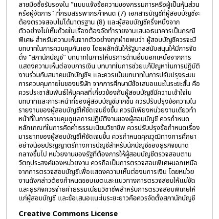
ลายมือชื่อรับรองใน “แบบแจ้งข้อความของกรรมการหรือผู้เป็นหุ้นส่วน
หรือผู้จัดการ" ที่กรมสรรพากรกำหนด (7) เอกสารบัญชีที่ผู้สอบบัญชีจะ
ต้องตรวจสอบไม่ได้มาตรฐาน (8) และผู้สอบบัญชีครึ่งหนึ่งจาก
ตัวอย่างไม่เห็นด้วยในเรื่องต้องจัดทำรายงานเสนอธนาคารเป็นกรณี
พิเศษ สำหรับความเห็นจากตัวอย่างทุกฝ่ายพบว่า ผู้สอบบัญชีควรจะมี
บทบาทในการควบคุมกันเอง โดยผลักดันให้รัฐบาลสนับสนุนให้มีการจัด
ตั้ง “สภานักบัญชี" บทบาทในการให้บริการด้านอื่นนอกเหนือจากการ
แสดงความเห็นต่องบการเงิน บทบาทในการช่วยแก้ปัญหาในการปฏิบัติ
งานร่วมกับสมาคมนักบัญชีฯ และควรเน้นบทบาทในการปรับปรุงระบบ
การควบคุมภายในของบริษัท จากการศึกษามีข้อเสนอแนะในระยะสั้น คือ
ควรประชาสัมพันธ์ให้บุคคลที่เกี่ยวข้องกับผู้สอบบัญชีมีความเข้าใจใน
บทบาทและภาระหน้าที่ของผู้สอบบัญชีมากขึ้น ควรปรับปรุงข้อความใน
รายงานของผู้สอบบัญชีให้ชัดเจนยิ่งขึ้น ควรมีเพียงหน่วยงานเดียวทำ
หน้าที่ในการควบคุมดูแลการปฏิบัติงานของผู้สอบบัญชี ควรกำหนด
หลักเกณฑ์ในการคิดค่าธรรมเนียมวิชาชีพ ควรปรับปรุงข้อกำหนดเรื่อง
มารยาทของผู้สอบบัญชีให้ชัดเจนขึ้น ควรกำหนดคุณวุฒิทางการศึกษา
อย่างน้อยปริญญาตรีทางการบัญชีสำหรับนักบัญชีของธุรกิจขนาด
กลางขึ้นไป หน่วยงานของรัฐที่ต้องการให้ผู้สอบบัญชีตรวจสอบตาม
วัตถุประสงค์ของหน่วยงาน ควรถือเป็นการตรวจสอบพิเศษนอกเหนือ
จากการตรวจสอบบัญชีเพื่อแสดงความเห็นต่องบการเงิน โดยหน่วย
งานดังกล่าวต้องกำหนดขอบเขตและแนวทางการตรวจสอบให้แน่ชัด
และธุรกิจควรจ่ายค่าธรรมเนียมวิชาชีพสำหรับการตรวจสอบพิเศษให้
แก่ผู้สอบบัญชี และข้อเสนอแนะในระยะยาวคือควรจัดตั้งสภานักบัญชี
Creative Commons License