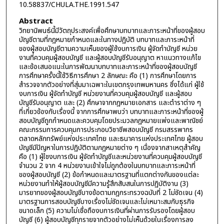
10.58837/CHULA.THE.1991.547
Abstract
วิทยานิพนธ์นี้มีวัตถุประสงค์เพื่อศึกษาบทบาทและภาระหน้าที่ของผู้สอบ
บัญชีตามที่กฎหมายกำหนดและในทางปฏิบัติ บทบาทและภาระหน้าที่
ของผู้สอบบัญชีตามความเห็นของผู้ใช้งบการเงิน ผู้จัดทำบัญชี หน่วย
งานที่ควบคุมผู้สอบบัญชี และผู้สอบบัญชีรับอนุญาต หาแนวทางแก้ไข
และข้อเสนอแนะในการพัฒนาบทบาทและภาระหน้าที่ของผู้สอบบัญชี
การศึกษาครั้งนี้ใช้วิธีการศึกษา 2 ลักษณะ คือ (1) การศึกษาโดยการ
สำรวจจากตัวอย่างที่สุ่มมาเฉพาะในเขตกรุงเทพมหานคร ซึ่งได้แก่ ผู้ใช้
งบการเงิน ผู้จัดทำบัญชี หน่วยงานที่ควบคุมผู้สอบบัญชี และผู้สอบ
บัญชีรับอนุญาต และ (2) ศึกษาจากกฎหมายเอกสาร และตำราต่าง ๆ
ที่เกี่ยวข้องกับเรื่องนี้ จากการศึกษาพบว่า บทบาทและภาระหน้าที่ของผู้
สอบบัญชีถูกกำหนดและควบคุมโดยประมวลกฎหมายแพ่งและพาณิชย์
คณะกรรมการควบคุมการประกอบวิชาชีพสอบบัญชี กรมสรรพากร
ตลาดหลักทรัพย์แห่งประเทศไทย และธนาคารแห่งประเทศไทย ผู้สอบ
บัญชีมีปัญหาในการปฏิบัติตามกฎหมายต่าง ๆ เนื่องจากสาเหตุสำคัญ
คือ (1) ผู้ใชงบการเงิน ผู้จัดทำบัญชีและหน่วยงานที่ควบคุมผู้สอบบัญชี
จำนวน 2 จาก 4 หน่วยงานเข้าใจไม่ถูกต้องในบทบาทและภาระหน้าที่
ของผู้สอบบัญชี (2) ข้อกำหนดและมาตรฐานที่แตกต่างกันของแต่ละ
หน่วยงานทำให้ผู้สอบบัญชีมีความรู้สึกสับสนในการปฏิบัติงาน (3)
มารยาทของผู้สอบบัญชีบางข้อตามกฎกระทรวงฉบับที่ 2 ไม่ชัดเจน (4)
มาตรฐานการสอบบัญชีบางเรื่องไม่ชัดเจนและไม่เหมาะสมกับธุรกิจ
ขนาดเล็ก (5) ความไม่เชื่อถืองบการเงินที่ผ่านการรับรองโดยผู้สอบ
บัญชี (6) ผู้สอบบัญชีทุกรายจากตัวอย่างไม่เห็นด้วยในเรื่องการลง