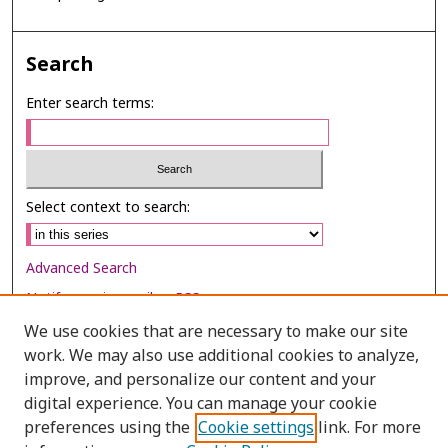
Search
Enter search terms:
Select context to search:
Advanced Search
Notify me via email or
RSS
We use cookies that are necessary to make our site
Browse
work. We may also use additional cookies to analyze,
Collections
improve, and personalize our content and your
digital experience. You can manage your cookie
Disciplines
preferences using the
Cookie settings
link. For more
Authors