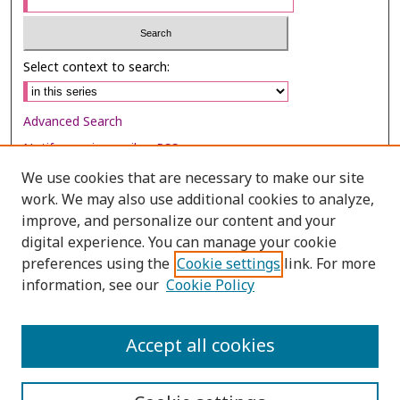
Select context to search:
Advanced Search
Notify me via email or
RSS
We use cookies that are necessary to make our site
Browse
work. We may also use additional cookies to analyze,
Collections
improve, and personalize our content and your
digital experience. You can manage your cookie
Disciplines
preferences using the
Cookie settings
link. For more
Authors
information, see our
Cookie Policy
Author Corner
Author FAQ
Accept all cookies