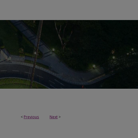
<
Previous
Next
>