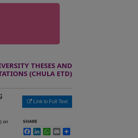
ERSITY THESES AND
TATIONS (CHULA ETD)
ี
Link to Full Text
SHARE
) on
Facebook
LinkedIn
WhatsApp
Email
Share