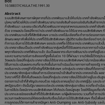
DOI
10.58837/CHULA.THE.1991.30
Abstract
ระบบสิทธิพิเศษทางภาษีศุลกากรที่ประเทศพัฒนาแล้วให้แก่ประเทศกำลังพัฒนานั้น
มุ่งหมายที่ช่วยให้ประเทศกำลังพัฒนาสามารถส่งสินค้าออกแข่งขันกับสินค้าจากป
กำลังพัฒนา และขณะเดียวกันก็ช่วยพัฒนาภาคอุตสาหกรรมของประเทศกำลังพ
ด้วย จากผลประโยชน์ที่คาดว่าประเทศกำลังพัฒนาจะได้รับจากระบบสิทธิพิเศษฯ ทำ
ประเทศพัฒนาแล้วที่ให้สิทธิพิเศษฯ บางประเทศโน้มเอียงที่จะทำการต่อรองทางกา
ลักษณะพหุภาคีเพื่อให้ประเทศที่ได้รับสิทธิพิเศษฯ ปฏิบัติตามข้อเรียกร้องต่างๆ มิ
ทำการระงับการได้รับสิทธิพิเศษฯ ของประเทศที่จะได้รับจากประเทศพัฒนาแล้วนั้น
ประเทศอาเซียนเป็นประเทศกำลังพัฒนากลุ่มหนึ่งที่ได้รับผลกระทบจากการดำเนิ
พหุภาคีของประเทศที่พัฒนาแล้ว อันเป็นผลจากระดับการพัฒนาประเทศที่อยู่ในระ
และความสามารถในการส่งออกที่สูงขึ้นในช่วง 10 ปีที่ผ่านมา งานวิจัยนี้มีวัตถุประส
วัดผลประโยชน์ที่กลุ่มประเทศอาเซียนได้รับจากระบบสิทธิพิเศษฯว่ามีมากน้อยเพียง
ใช้ในการประเมินผลกระทบที่อาจเกิดขึ้นในการดำเนินนโยบายทางการค้าของรัฐ ภา
กดดันจากประเทศคู่ค้าที่สำคัญที่ให้สิทธิพิเศษฯ แก่กลุ่มประเทศอาเซียนที่ต้องการใ
ประเทศสมาชิกกลุ่มอาเซียนทำการเปิดตลาดนำเข้าสินค้าจากประเทศเหล่านั้น ผล
วิเคราะห์ที่ได้ ชี้ให้เห็นถึงผลประโยชน์ที่กลุ่มประเทศอาเซียนได้รับมีค่าอยู่ในระดับสูง
ตลาดการนำเข้าที่สำคัญประกอบด้วย กลุ่มประชาคมยุโรป ประเทศญี่ปุ่น และประเ
สหรัฐอเมริกา ดังนั้นรัฐบาลของแต่ละประเทศสมาชิกกลุ่มอาเซียน ควรที่จะดำเนิ
ในการใช้ประโยชน์จากระบบสิทธิพิเศษฯ ให้เกิดประโยชน์สูงสุด โดยให้ข้อมูลเกี่ยวกั
ประเภทและชนิดของสินค้าที่ได้รับสิทธิพิเศษฯ แก่ผู้ผลิตของตน รวมทั้งทำการปรั
ขบวนการผลิตของตนให้สอดคล้องกับเงื่อนไขในการได้รับสิทธิพิเศษฯ ทั้งนี้เพื่อหล
การถูกตอบโต้ทางการค้าจากปัญหา Anti-Dumping และ Anti-Subsidy และใ