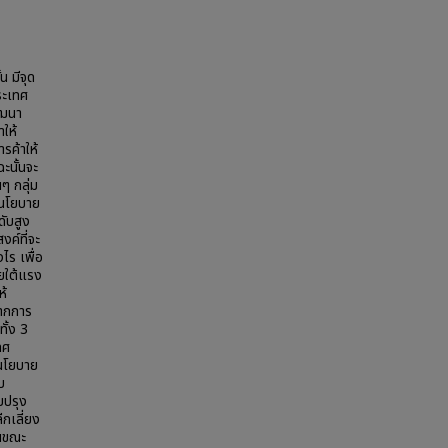
 มีจุด
ระเทศ
ัฒนา
ให้
รค้าให้
ฉะนั้นจะ
ๆ กลุ่ม
นนโยบาย
ดับสูง
งค์ที่จะ
ไร เพื่อ
ยใต้แรง
ห้
จากการ
ทั้ง 3
ทศ
นนโยบาย
บ
บปรุง
ีกเลี่ยง
นขณะ