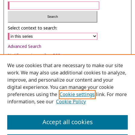
Select context to search:
Advanced Search
Notify me via email or
RSS
We use cookies that are necessary to make our site
Browse
work. We may also use additional cookies to analyze,
Collections
improve, and personalize our content and your
digital experience. You can manage your cookie
Disciplines
preferences using the
Cookie settings
link. For more
Authors
information, see our
Cookie Policy
Author Corner
Author FAQ
Accept all cookies